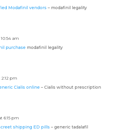
fied Modafinil vendors
– modafinil legality
t 10:54 am
nil purchase
modafinil legality
t 2:12 pm
eneric Cialis online
– Cialis without prescription
at 6:15 pm
screet shipping ED pills
– generic tadalafil