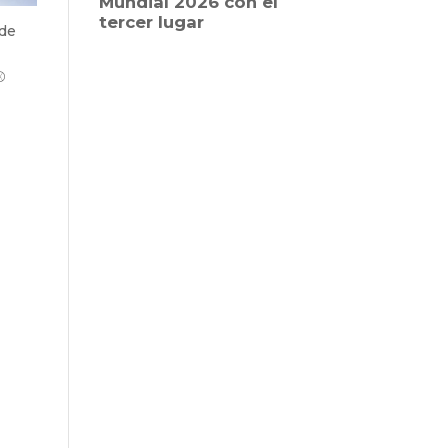
ede
⚾