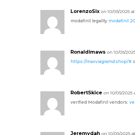
LorenzoSix
on 10/05/2025 a
modafinil legality
modafinil 2
Ronaldimaws
on 10/05/2025
https://maxviagramd.shop/#
o
RobertSkice
on 10/05/2025 
verified Modafinil vendors:
ve
Jeremydah
on 10/05/2025 a