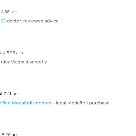
t 4:56 am
025
doctor-reviewed advice
 at 5:26 am
rder Viagra discreetly
at 7:41 am
rified Modafinil vendors
– legal Modafinil purchase
t 8:26 am