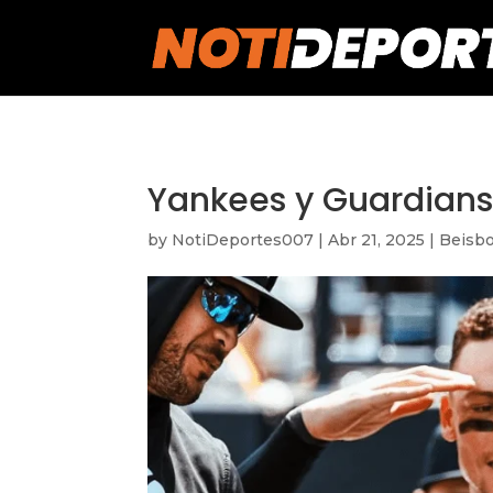
https://notideportes007.com/
Yankees y Guardians
by
NotiDeportes007
|
Abr 21, 2025
|
Beisbo