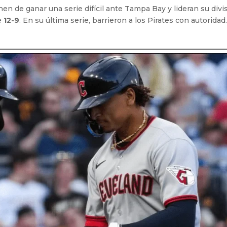
enen de ganar una serie difícil ante Tampa Bay y lideran su divi
e
12-9
. En su última serie, barrieron a los Pirates con autoridad