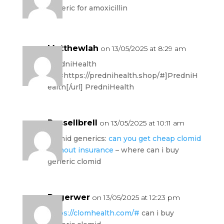
generic for amoxicillin
Matthewlah
on 13/05/2025 at 8:29 am
PredniHealth
[url=https://prednihealth.shop/#]PredniH
ealth[/url] PredniHealth
Russellbrell
on 13/05/2025 at 10:11 am
clomid generics:
can you get cheap clomid
without insurance
– where can i buy
generic clomid
Rogerwer
on 13/05/2025 at 12:23 pm
https://clomhealth.com/#
can i buy