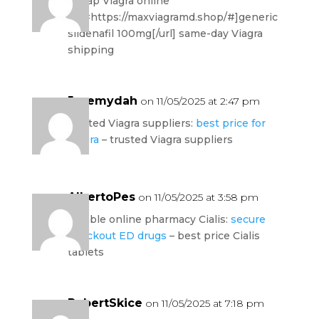
cheap Viagra online
[url=https://maxviagramd.shop/#]generic
sildenafil 100mg[/url] same-day Viagra
shipping
Jeremydah
on 11/05/2025 at 2:47 pm
trusted Viagra suppliers:
best price for
Viagra
– trusted Viagra suppliers
AlbertoPes
on 11/05/2025 at 3:58 pm
reliable online pharmacy Cialis:
secure
checkout ED drugs
– best price Cialis
tablets
RobertSkice
on 11/05/2025 at 7:18 pm