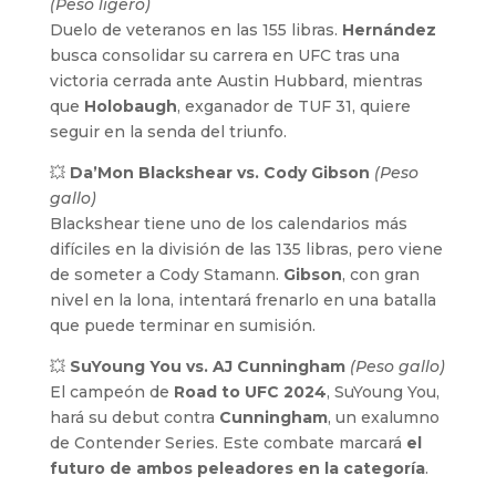
(Peso ligero)
Duelo de veteranos en las 155 libras.
Hernández
busca consolidar su carrera en UFC tras una
victoria cerrada ante Austin Hubbard, mientras
que
Holobaugh
, exganador de TUF 31, quiere
seguir en la senda del triunfo.
💥
Da’Mon Blackshear vs. Cody Gibson
(Peso
gallo)
Blackshear tiene uno de los calendarios más
difíciles en la división de las 135 libras, pero viene
de someter a Cody Stamann.
Gibson
, con gran
nivel en la lona, intentará frenarlo en una batalla
que puede terminar en sumisión.
💥
SuYoung You vs. AJ Cunningham
(Peso gallo)
El campeón de
Road to UFC 2024
, SuYoung You,
hará su debut contra
Cunningham
, un exalumno
de Contender Series. Este combate marcará
el
futuro de ambos peleadores en la categoría
.