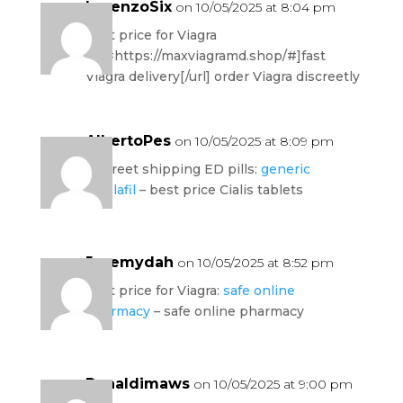
LorenzoSix
on 10/05/2025 at 8:04 pm
best price for Viagra
[url=https://maxviagramd.shop/#]fast
Viagra delivery[/url] order Viagra discreetly
AlbertoPes
on 10/05/2025 at 8:09 pm
discreet shipping ED pills:
generic
tadalafil
– best price Cialis tablets
Jeremydah
on 10/05/2025 at 8:52 pm
best price for Viagra:
safe online
pharmacy
– safe online pharmacy
Ronaldimaws
on 10/05/2025 at 9:00 pm