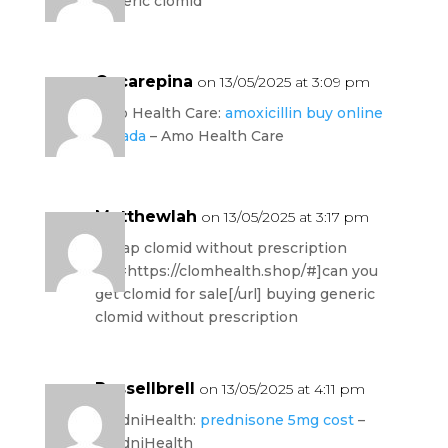
generic clomid
Oscarepina
on 13/05/2025 at 3:09 pm
Amo Health Care:
amoxicillin buy online
canada
– Amo Health Care
Matthewlah
on 13/05/2025 at 3:17 pm
cheap clomid without prescription
[url=https://clomhealth.shop/#]can you
get clomid for sale[/url] buying generic
clomid without prescription
Russellbrell
on 13/05/2025 at 4:11 pm
PredniHealth:
prednisone 5mg cost
–
PredniHealth