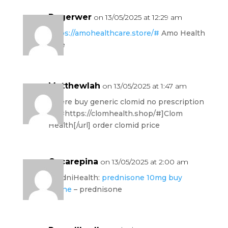
Rogerwer
on 13/05/2025 at 12:29 am
https://amohealthcare.store/#
Amo Health
Care
Matthewlah
on 13/05/2025 at 1:47 am
where buy generic clomid no prescription
[url=https://clomhealth.shop/#]Clom
Health[/url] order clomid price
Oscarepina
on 13/05/2025 at 2:00 am
PredniHealth:
prednisone 10mg buy
online
– prednisone