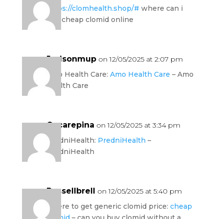
https://clomhealth.shop/#
where can i
buy cheap clomid online
Judsonmup
on 12/05/2025 at 2:07 pm
Amo Health Care:
Amo Health Care
– Amo
Health Care
Oscarepina
on 12/05/2025 at 3:34 pm
PredniHealth:
PredniHealth
–
PredniHealth
Russellbrell
on 12/05/2025 at 5:40 pm
where to get generic clomid price:
cheap
clomid
– can you buy clomid without a