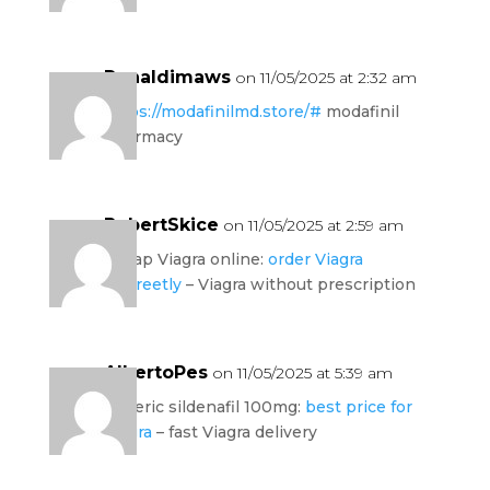
Ronaldimaws
on 11/05/2025 at 2:32 am
https://modafinilmd.store/#
modafinil
pharmacy
RobertSkice
on 11/05/2025 at 2:59 am
cheap Viagra online:
order Viagra
discreetly
– Viagra without prescription
AlbertoPes
on 11/05/2025 at 5:39 am
generic sildenafil 100mg:
best price for
Viagra
– fast Viagra delivery