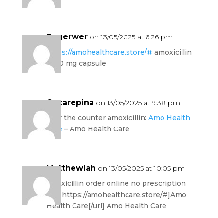
Rogerwer
on 13/05/2025 at 6:26 pm
https://amohealthcare.store/#
amoxicillin
1000 mg capsule
Oscarepina
on 13/05/2025 at 9:38 pm
over the counter amoxicillin:
Amo Health
Care
– Amo Health Care
Matthewlah
on 13/05/2025 at 10:05 pm
amoxicillin order online no prescription
[url=https://amohealthcare.store/#]Amo
Health Care[/url] Amo Health Care