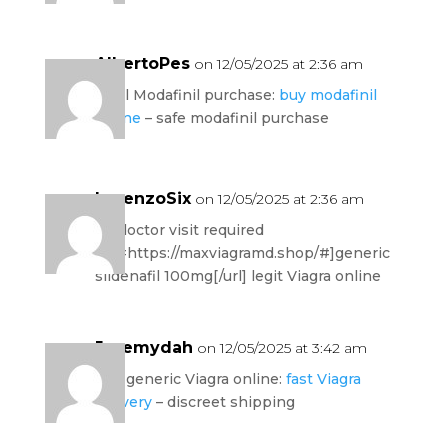
AlbertoPes
on 12/05/2025 at 2:36 am
legal Modafinil purchase:
buy modafinil
online
– safe modafinil purchase
LorenzoSix
on 12/05/2025 at 2:36 am
no doctor visit required
[url=https://maxviagramd.shop/#]generic
sildenafil 100mg[/url] legit Viagra online
Jeremydah
on 12/05/2025 at 3:42 am
buy generic Viagra online:
fast Viagra
delivery
– discreet shipping