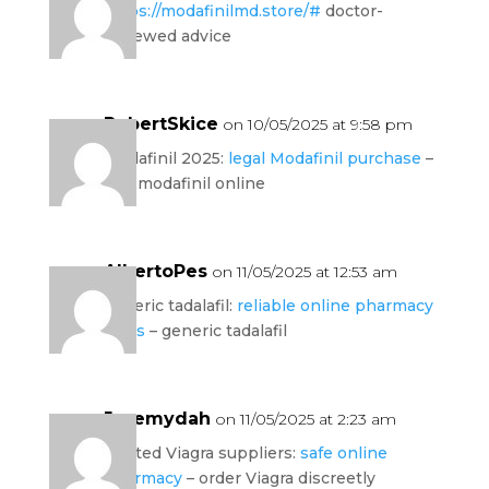
https://modafinilmd.store/#
doctor-
reviewed advice
RobertSkice
on 10/05/2025 at 9:58 pm
modafinil 2025:
legal Modafinil purchase
–
buy modafinil online
AlbertoPes
on 11/05/2025 at 12:53 am
generic tadalafil:
reliable online pharmacy
Cialis
– generic tadalafil
Jeremydah
on 11/05/2025 at 2:23 am
trusted Viagra suppliers:
safe online
pharmacy
– order Viagra discreetly