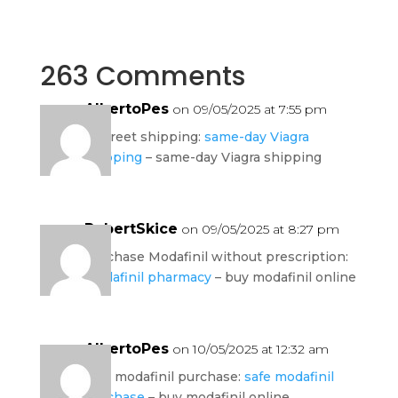
263 Comments
AlbertoPes
on 09/05/2025 at 7:55 pm
discreet shipping:
same-day Viagra
shipping
– same-day Viagra shipping
RobertSkice
on 09/05/2025 at 8:27 pm
purchase Modafinil without prescription:
modafinil pharmacy
– buy modafinil online
AlbertoPes
on 10/05/2025 at 12:32 am
safe modafinil purchase:
safe modafinil
purchase
– buy modafinil online