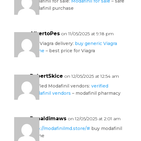
Modafinil for sale:
Modafinil for sale
– safe
modafinil purchase
AlbertoPes
on 11/05/2025 at 9:18 pm
fast Viagra delivery:
buy generic Viagra
online
– best price for Viagra
RobertSkice
on 12/05/2025 at 12:54 am
verified Modafinil vendors:
verified
Modafinil vendors
– modafinil pharmacy
Ronaldimaws
on 12/05/2025 at 2:01 am
http://modafinilmd.store/#
buy modafinil
online