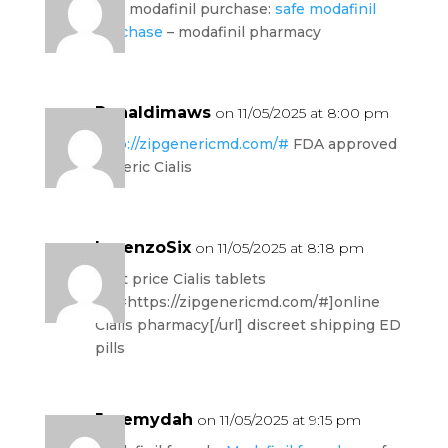
safe modafinil purchase:
safe modafinil
purchase
– modafinil pharmacy
Ronaldimaws
on 11/05/2025 at 8:00 pm
http://zipgenericmd.com/#
FDA approved
generic Cialis
LorenzoSix
on 11/05/2025 at 8:18 pm
best price Cialis tablets
[url=https://zipgenericmd.com/#]online
Cialis pharmacy[/url] discreet shipping ED
pills
Jeremydah
on 11/05/2025 at 9:15 pm