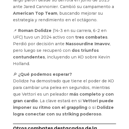
ante Jared Cannonier. Cambió su campamento a
American Top Team
, buscando mejorar su
estrategia y rendimiento en el octágono.
📌
Roman Dolidze
(14-3 en su carrera, 6-2 en
UFC) tuvo un 2024 activo con
tres combates
.
Perdió por decisión ante
Nassourdine Imavov
,
pero luego se recuperó con
dos triunfos
contundentes
, incluyendo un KO sobre Kevin
Holland.
🔎
¿Qué podemos esperar?
Dolidze ha demostrado que tiene el poder de KO
para cambiar una pelea en segundos, mientras
que Vettori es un peleador
más completo y con
gran cardio
. La clave estará en si
Vettori puede
imponer su ritmo con el grappling
o si
Dolidze
logra conectar con su striking poderoso
.
Otros combates destacados de la