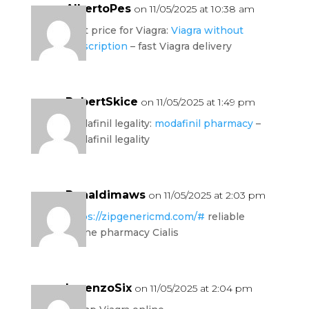
AlbertoPes
on 11/05/2025 at 10:38 am
best price for Viagra:
Viagra without
prescription
– fast Viagra delivery
RobertSkice
on 11/05/2025 at 1:49 pm
modafinil legality:
modafinil pharmacy
–
modafinil legality
Ronaldimaws
on 11/05/2025 at 2:03 pm
https://zipgenericmd.com/#
reliable
online pharmacy Cialis
LorenzoSix
on 11/05/2025 at 2:04 pm