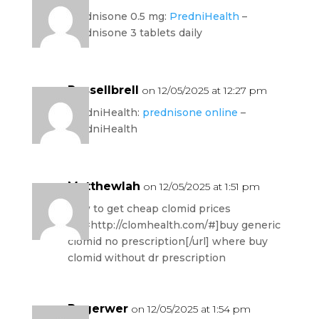
prednisone 0.5 mg:
PredniHealth
–
prednisone 3 tablets daily
Russellbrell
on 12/05/2025 at 12:27 pm
PredniHealth:
prednisone online
–
PredniHealth
Matthewlah
on 12/05/2025 at 1:51 pm
how to get cheap clomid prices
[url=http://clomhealth.com/#]buy generic
clomid no prescription[/url] where buy
clomid without dr prescription
Rogerwer
on 12/05/2025 at 1:54 pm