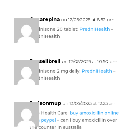
Oscarepina
on 12/05/2025 at 8:52 pm
prednisone 20 tablet:
PredniHealth
–
PredniHealth
Russellbrell
on 12/05/2025 at 10:50 pm
prednisone 2 mg daily:
PredniHealth
–
PredniHealth
Judsonmup
on 13/05/2025 at 12:23 am
Amo Health Care:
buy amoxicillin online
with paypal
– can i buy amoxicillin over
the counter in australia