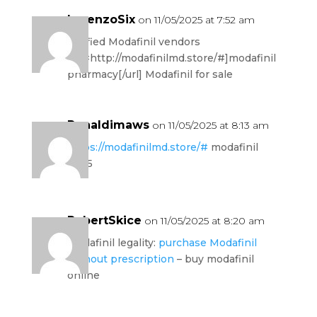
LorenzoSix
on 11/05/2025 at 7:52 am
verified Modafinil vendors
[url=http://modafinilmd.store/#]modafinil
pharmacy[/url] Modafinil for sale
Ronaldimaws
on 11/05/2025 at 8:13 am
https://modafinilmd.store/#
modafinil
2025
RobertSkice
on 11/05/2025 at 8:20 am
modafinil legality:
purchase Modafinil
without prescription
– buy modafinil
online