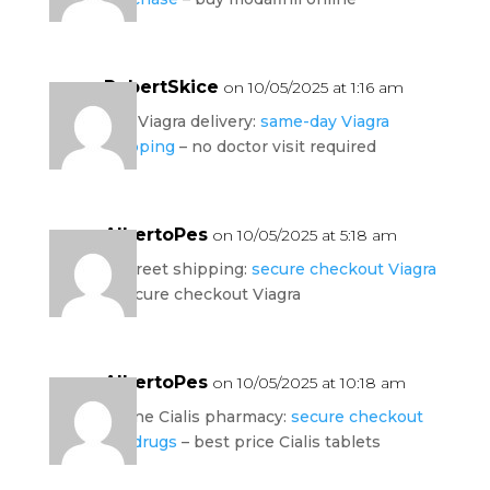
RobertSkice
on 10/05/2025 at 1:16 am
fast Viagra delivery:
same-day Viagra
shipping
– no doctor visit required
AlbertoPes
on 10/05/2025 at 5:18 am
discreet shipping:
secure checkout Viagra
– secure checkout Viagra
AlbertoPes
on 10/05/2025 at 10:18 am
online Cialis pharmacy:
secure checkout
ED drugs
– best price Cialis tablets