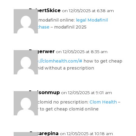
RobertSkice
on 12/05/2025 at 6:38 am
buy modafinil online:
legal Modafinil
purchase
– modafinil 2025
Rogerwer
on 12/05/2025 at 8:35 am
http://clomhealth.com/#
how to get cheap
clomid without a prescription
Judsonmup
on 12/05/2025 at 9:01 am
get clomid no prescription:
Clom Health
–
how to get cheap clomid online
Oscarepina
on 12/05/2025 at 10:18 am