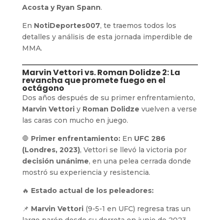
Acosta y Ryan Spann
.
En
NotiDeportes007
, te traemos todos los
detalles y análisis de esta jornada imperdible de
MMA.
Marvin Vettori vs. Roman Dolidze 2: La
revancha que promete fuego en el
octágono
Dos años después de su primer enfrentamiento,
Marvin Vettori
y
Roman Dolidze
vuelven a verse
las caras con mucho en juego.
🛑
Primer enfrentamiento:
En
UFC 286
(Londres, 2023)
, Vettori se llevó la victoria por
decisión unánime
, en una pelea cerrada donde
mostró su experiencia y resistencia.
🔥
Estado actual de los peleadores:
📌
Marvin Vettori
(9-5-1 en UFC) regresa tras un
largo parón desde su derrota en junio de 2023