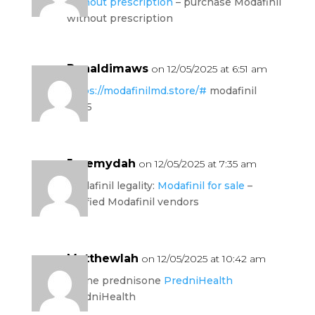
without prescription
– purchase Modafinil
without prescription
Ronaldimaws
on 12/05/2025 at 6:51 am
https://modafinilmd.store/#
modafinil
2025
Jeremydah
on 12/05/2025 at 7:35 am
modafinil legality:
Modafinil for sale
–
verified Modafinil vendors
Matthewlah
on 12/05/2025 at 10:42 am
online prednisone
PredniHealth
PredniHealth