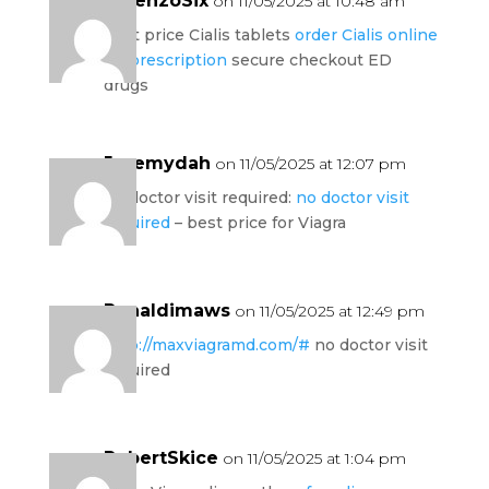
LorenzoSix
on 11/05/2025 at 10:48 am
best price Cialis tablets
order Cialis online
no prescription
secure checkout ED
drugs
Jeremydah
on 11/05/2025 at 12:07 pm
no doctor visit required:
no doctor visit
required
– best price for Viagra
Ronaldimaws
on 11/05/2025 at 12:49 pm
http://maxviagramd.com/#
no doctor visit
required
RobertSkice
on 11/05/2025 at 1:04 pm