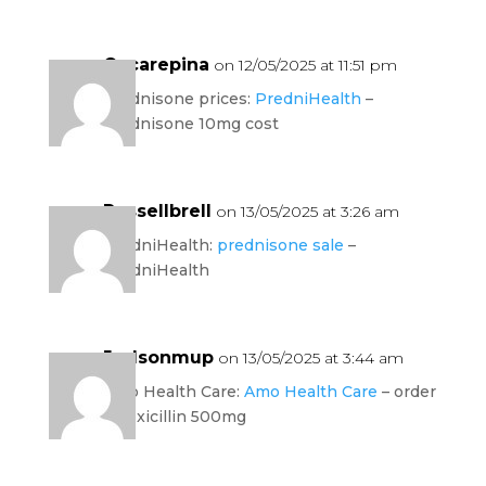
Oscarepina
on 12/05/2025 at 11:51 pm
prednisone prices:
PredniHealth
–
prednisone 10mg cost
Russellbrell
on 13/05/2025 at 3:26 am
PredniHealth:
prednisone sale
–
PredniHealth
Judsonmup
on 13/05/2025 at 3:44 am
Amo Health Care:
Amo Health Care
– order
amoxicillin 500mg