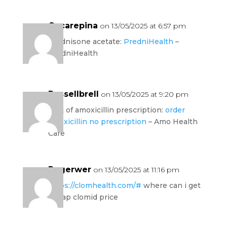
Oscarepina
on 13/05/2025 at 6:57 pm
prednisone acetate:
PredniHealth
–
PredniHealth
Russellbrell
on 13/05/2025 at 9:20 pm
cost of amoxicillin prescription:
order
amoxicillin no prescription
– Amo Health
Care
Rogerwer
on 13/05/2025 at 11:16 pm
https://clomhealth.com/#
where can i get
cheap clomid price