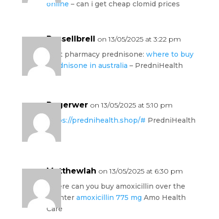
online
– can i get cheap clomid prices
Russellbrell
on 13/05/2025 at 3:22 pm
best pharmacy prednisone:
where to buy
prednisone in australia
– PredniHealth
Rogerwer
on 13/05/2025 at 5:10 pm
https://prednihealth.shop/#
PredniHealth
Matthewlah
on 13/05/2025 at 6:30 pm
where can you buy amoxicillin over the
counter
amoxicillin 775 mg
Amo Health
Care