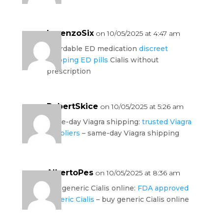
LorenzoSix
on 10/05/2025 at 4:47 am
affordable ED medication
discreet
shipping ED pills
Cialis without
prescription
RobertSkice
on 10/05/2025 at 5:26 am
same-day Viagra shipping:
trusted Viagra
suppliers
– same-day Viagra shipping
AlbertoPes
on 10/05/2025 at 8:36 am
buy generic Cialis online:
FDA approved
generic Cialis
– buy generic Cialis online