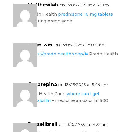
Matthewlah
on 13/05/2025 at 4:57 am
PredniHealth
prednisone 10 mg tablets
ordering prednisone
Rogerwer
on 13/05/2025 at 5:02 am
https://prednihealth.shop/#
PredniHealth
Oscarepina
on 13/05/2025 at 5:44 am
Amo Health Care:
where can i get
amoxicillin
– medicine amoxicillin 500
Russellbrell
on 13/05/2025 at 9:22 am