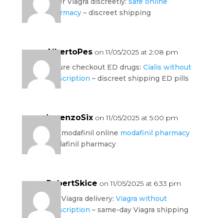
order Viagra discreetly:
safe online
pharmacy
– discreet shipping
AlbertoPes
on 11/05/2025 at 2:08 pm
secure checkout ED drugs:
Cialis without
prescription
– discreet shipping ED pills
LorenzoSix
on 11/05/2025 at 5:00 pm
buy modafinil online
modafinil pharmacy
modafinil pharmacy
RobertSkice
on 11/05/2025 at 6:33 pm
fast Viagra delivery:
Viagra without
prescription
– same-day Viagra shipping