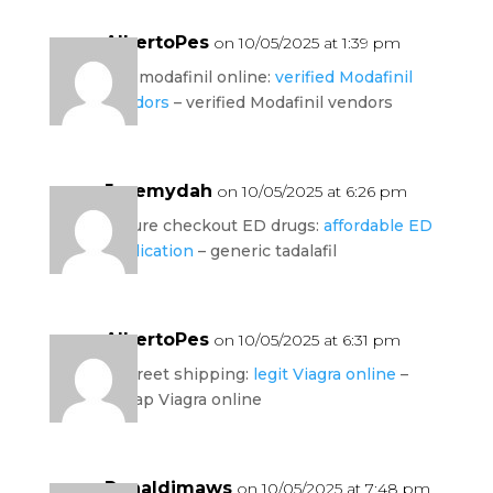
AlbertoPes
on 10/05/2025 at 1:39 pm
buy modafinil online:
verified Modafinil
vendors
– verified Modafinil vendors
Jeremydah
on 10/05/2025 at 6:26 pm
secure checkout ED drugs:
affordable ED
medication
– generic tadalafil
AlbertoPes
on 10/05/2025 at 6:31 pm
discreet shipping:
legit Viagra online
–
cheap Viagra online
Ronaldimaws
on 10/05/2025 at 7:48 pm