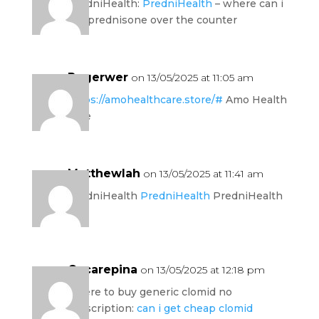
PredniHealth:
PredniHealth
– where can i
get prednisone over the counter
Rogerwer
on 13/05/2025 at 11:05 am
https://amohealthcare.store/#
Amo Health
Care
Matthewlah
on 13/05/2025 at 11:41 am
PredniHealth
PredniHealth
PredniHealth
Oscarepina
on 13/05/2025 at 12:18 pm
where to buy generic clomid no
prescription:
can i get cheap clomid