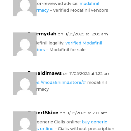
doctor-reviewed advice:
modafinil
pharmacy
– verified Modafinil vendors
Jeremydah
on 11/05/2025 at 12:05 am
modafinil legality:
verified Modafinil
vendors
– Modafinil for sale
Ronaldimaws
on 11/05/2025 at 1:22 am
https://modafinilmd.store/#
modafinil
pharmacy
RobertSkice
on 11/05/2025 at 2:17 am
buy generic Cialis online:
buy generic
Cialis online
– Cialis without prescription