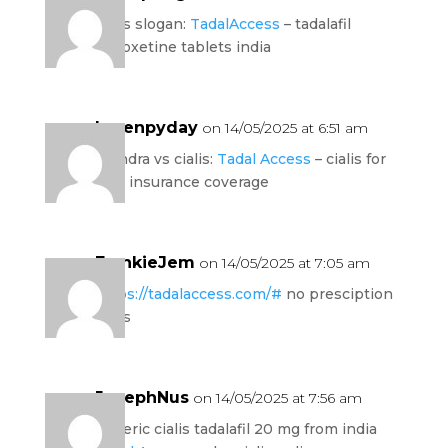
cialis slogan:
TadalAccess
– tadalafil
dapoxetine tablets india
Lorenpyday
on 14/05/2025 at 6:51 am
stendra vs cialis:
Tadal Access
– cialis for
bph insurance coverage
FrankieJem
on 14/05/2025 at 7:05 am
https://tadalaccess.com/#
no presciption
cialis
JosephNus
on 14/05/2025 at 7:56 am
generic cialis tadalafil 20 mg from india