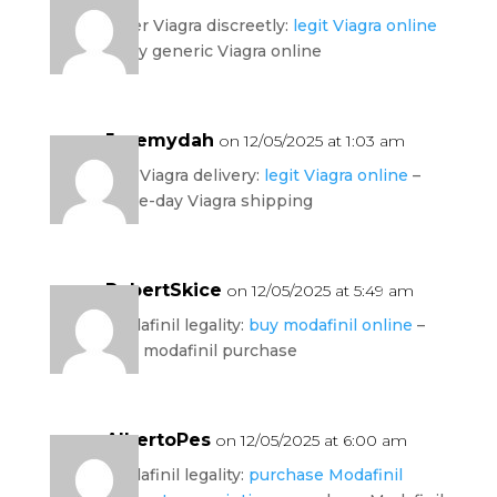
order Viagra discreetly:
legit Viagra online
– buy generic Viagra online
Jeremydah
on 12/05/2025 at 1:03 am
fast Viagra delivery:
legit Viagra online
–
same-day Viagra shipping
RobertSkice
on 12/05/2025 at 5:49 am
modafinil legality:
buy modafinil online
–
safe modafinil purchase
AlbertoPes
on 12/05/2025 at 6:00 am
modafinil legality:
purchase Modafinil