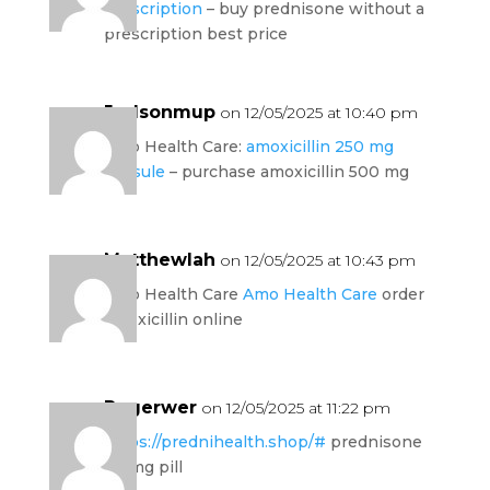
prescription
– buy prednisone without a
prescription best price
Judsonmup
on 12/05/2025 at 10:40 pm
Amo Health Care:
amoxicillin 250 mg
capsule
– purchase amoxicillin 500 mg
Matthewlah
on 12/05/2025 at 10:43 pm
Amo Health Care
Amo Health Care
order
amoxicillin online
Rogerwer
on 12/05/2025 at 11:22 pm
https://prednihealth.shop/#
prednisone
20 mg pill