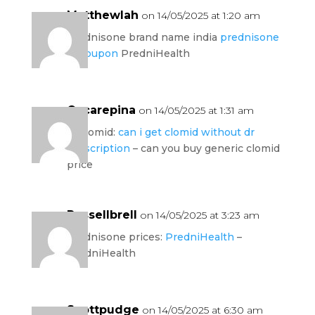
Matthewlah
on 14/05/2025 at 1:20 am
prednisone brand name india
prednisone
rx coupon
PredniHealth
Oscarepina
on 14/05/2025 at 1:31 am
rx clomid:
can i get clomid without dr
prescription
– can you buy generic clomid
price
Russellbrell
on 14/05/2025 at 3:23 am
prednisone prices:
PredniHealth
–
PredniHealth
Scottpudge
on 14/05/2025 at 6:30 am