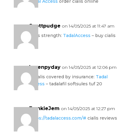
Tadal Access
order cialis online
Scottpudge
on 14/05/2025 at 11:47 am
cialis strength:
TadalAccess
– buy cialis
usa
Lorenpyday
on 14/05/2025 at 12:06 pm
is cialis covered by insurance:
Tadal
Access
– tadalafil softsules tuf 20
FrankieJem
on 14/05/2025 at 12:27 pm
https://tadalaccess.com/#
cialis reviews