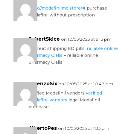
http://modafinilmd.store/#
purchase
Modafinil without prescription
RobertSkice
on 10/05/2025 at 9:15 pm
discreet shipping ED pills:
reliable online
pharmacy Cialis
– reliable online
pharmacy Cialis
LorenzoSix
on 10/05/2025 at 10:48 pm
verified Modafinil vendors
verified
Modafinil vendors
legal Modafinil
purchase
AlbertoPes
on 10/05/2025 at 11:15 pm