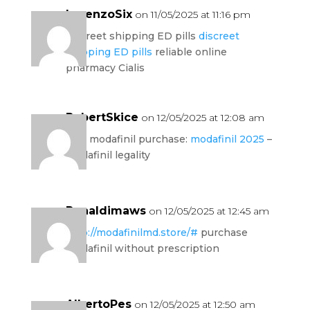
LorenzoSix
on 11/05/2025 at 11:16 pm
discreet shipping ED pills
discreet
shipping ED pills
reliable online
pharmacy Cialis
RobertSkice
on 12/05/2025 at 12:08 am
safe modafinil purchase:
modafinil 2025
–
modafinil legality
Ronaldimaws
on 12/05/2025 at 12:45 am
http://modafinilmd.store/#
purchase
Modafinil without prescription
AlbertoPes
on 12/05/2025 at 12:50 am