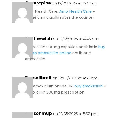
Oscarepina
on 12/05/2025 at 1:23 pm
Amo Health Care:
Amo Health Care
–
generic amoxicillin over the counter
Matthewlah
on 12/05/2025 at 4:43 pm
amoxicillin 500mg capsules antibiotic
buy
cheap amoxicillin online
antibiotic
amoxicillin
Russellbrell
on 12/05/2025 at 4:56 pm
buy amoxicillin online uk:
buy amoxicillin
–
amoxicillin 500mg prescription
Judsonmup
on 12/05/2025 at 5:32 pm