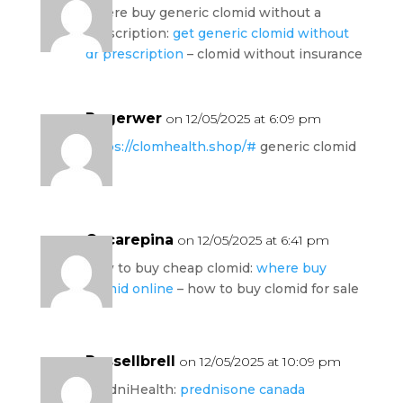
where buy generic clomid without a
prescription:
get generic clomid without
dr prescription
– clomid without insurance
Rogerwer
on 12/05/2025 at 6:09 pm
https://clomhealth.shop/#
generic clomid
pill
Oscarepina
on 12/05/2025 at 6:41 pm
how to buy cheap clomid:
where buy
clomid online
– how to buy clomid for sale
Russellbrell
on 12/05/2025 at 10:09 pm
PredniHealth:
prednisone canada