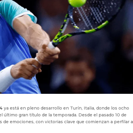
24
ya está en pleno desarrollo en Turín, Italia, donde los ocho
 último gran título de la temporada. Desde el pasado 10 de
 de emociones, con victorias clave que comienzan a perfilar a