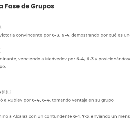
a Fase de Grupos

 victoria convincente por
6-3, 6-4
, demostrando por qué es un

ominante, venciendo a Medvedev por
6-4, 6-3
y posicionándos
po.
v
🇷🇺
otó a Rublev por
6-4, 6-4
, tomando ventaja en su grupo.
minó a Alcaraz con un contundente
6-1, 7-5
, enviando un mens