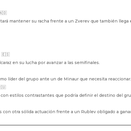
🇴
ntará mantener su racha frente a un Zverev que también llega
z
🇪🇸
lcaraz en su lucha por avanzar a las semifinales.
omo líder del grupo ante un de Minaur que necesita reaccionar
🇺
on estilos contrastantes que podría definir el destino del gr

s con otra sólida actuación frente a un Rublev obligado a ganar