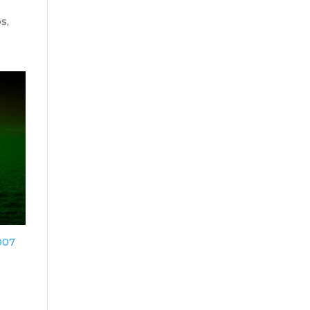
s,
007