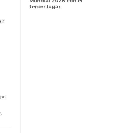
 en
.
upo.
.