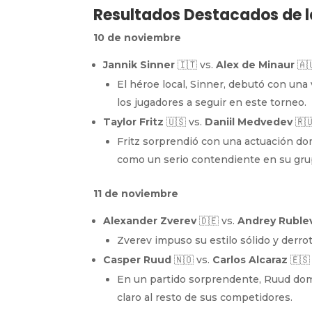
Resultados Destacados de l
10 de noviembre
Jannik Sinner
🇮🇹 vs.
Alex de Minaur
🇦
El héroe local, Sinner, debutó con una
los jugadores a seguir en este torneo.
Taylor Fritz
🇺🇸 vs.
Daniil Medvedev
🇷
Fritz sorprendió con una actuación d
como un serio contendiente en su gru
11 de noviembre
Alexander Zverev
🇩🇪 vs.
Andrey Ruble
Zverev impuso su estilo sólido y derr
Casper Ruud
🇳🇴 vs.
Carlos Alcaraz
🇪🇸
En un partido sorprendente, Ruud do
claro al resto de sus competidores.