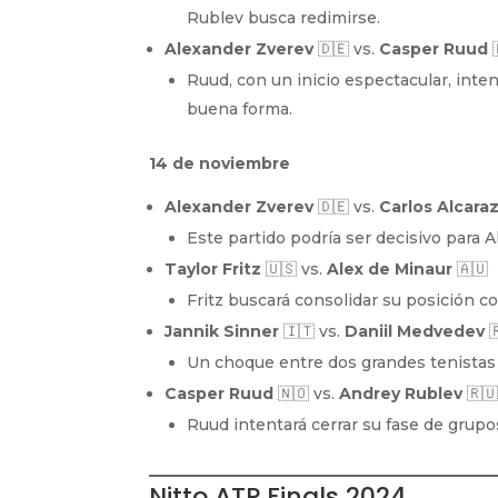
Rublev busca redimirse.
Alexander Zverev
🇩🇪 vs.
Casper Ruud

Ruud, con un inicio espectacular, inte
buena forma.
14 de noviembre
Alexander Zverev
🇩🇪 vs.
Carlos Alcara
Este partido podría ser decisivo para A
Taylor Fritz
🇺🇸 vs.
Alex de Minaur
🇦🇺
Fritz buscará consolidar su posición c
Jannik Sinner
🇮🇹 vs.
Daniil Medvedev

Un choque entre dos grandes tenistas c
Casper Ruud
🇳🇴 vs.
Andrey Rublev
🇷
Ruud intentará cerrar su fase de grupo
Nitto ATP Finals 2024