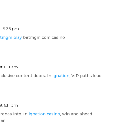
at 9:36 pm
etmgm play
betmgm com casino
t 11:11 am
clusive content doors. In
ignation
, VIP paths lead
!
at 6:11 pm
renas into. In
ignation casino
, win and ahead
ar!