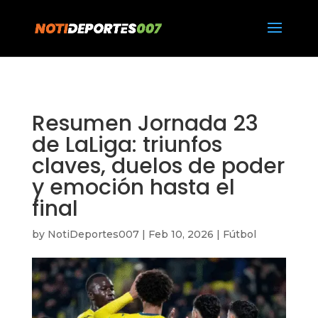
https://notideportes007.com/
Resumen Jornada 23
de LaLiga: triunfos
claves, duelos de poder
y emoción hasta el
final
by
NotiDeportes007
|
Feb 10, 2026
|
Fútbol