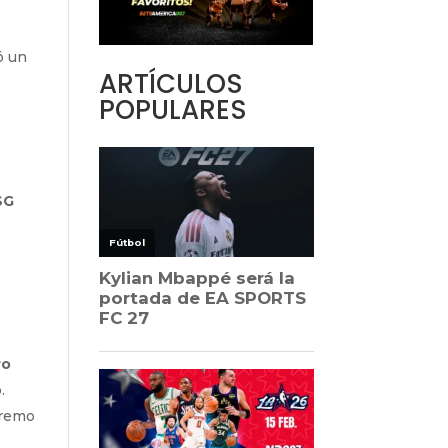
ó un
ARTÍCULOS
POPULARES
SG
ro
.
tremo