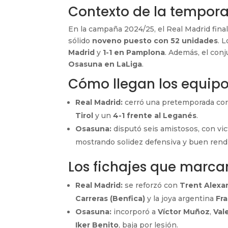
Contexto de la tempor
En la campaña 2024/25, el Real Madrid fina
sólido
noveno puesto con 52 unidades
. 
Madrid
y
1-1 en Pamplona
. Además, el co
Osasuna en LaLiga
.
Cómo llegan los equip
Real Madrid:
cerró una pretemporada cor
Tirol
y un
4-1 frente al Leganés
.
Osasuna:
disputó seis amistosos, con vic
mostrando solidez defensiva y buen rend
Los fichajes que marcan
Real Madrid:
se reforzó con
Trent Alexan
Carreras (Benfica)
y la joya argentina
Fr
Osasuna:
incorporó a
Víctor Muñoz
,
Val
Iker Benito
, baja por lesión.