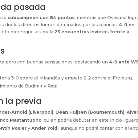
ada pasada
lizó
subcampeón con 84 puntos
, mientras que Osasuna logr
Los duelos directos fueron dominados por los blancos:
4-0 en
njunto merengue acumula
23 encuentros invictos frente a
os
ta pero con buenas sensaciones, destacando un
4-0 ante W
toria 3-0 sobre el Mirandés y empate 2-2 contra el Freiburg,
imiento de Budimir y Raúl.
 la previa
der-Arnold (Liverpool)
,
Dean Huijsen (Bournemouth)
,
Álva
anco Mastantuono
, quien podría debutar en este inicio liguero
entín Rosier
y
Ander Yoldi
, aunque no podrá contar con el ex