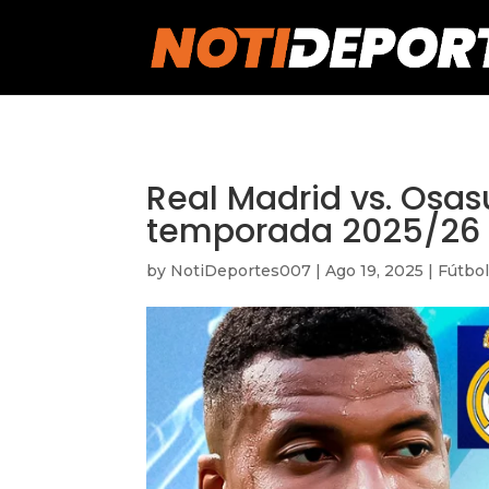
https://notideportes007.com/
Real Madrid vs. Osas
temporada 2025/26 c
by
NotiDeportes007
|
Ago 19, 2025
|
Fútbo