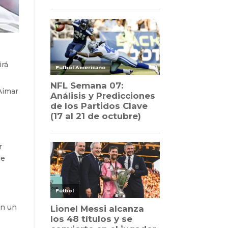
irá
 Aimar
r
de
on un