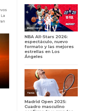
evos
 La
ran