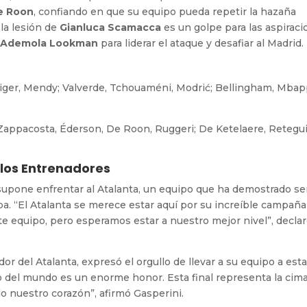
e Roon
, confiando en que su equipo pueda repetir la hazaña
la lesión de
Gianluca Scamacca
es un golpe para las aspirac
o
Ademola Lookman
para liderar el ataque y desafiar al Madrid.
üdiger, Mendy; Valverde, Tchouaméni, Modrić; Bellingham, Mbap
 Zappacosta, Éderson, De Roon, Ruggeri; De Ketelaere, Retegui
 los Entrenadores
 supone enfrentar al Atalanta, un equipo que ha demostrado se
pa. “El Atalanta se merece estar aquí por su increíble campañ
 equipo, pero esperamos estar a nuestro mejor nivel”, declar
or del Atalanta, expresó el orgullo de llevar a su equipo a esta
do del mundo es un enorme honor. Esta final representa la cim
do nuestro corazón”, afirmó Gasperini.