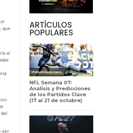
 el
ARTÍCULOS
, que
POPULARES
ia al
radas
rid
 con
de
 del
e ser