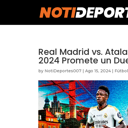
https://notideportes007.com/
Real Madrid vs. Atal
2024 Promete un Due
by
NotiDeportes007
|
Ago 15, 2024
|
Fútbo