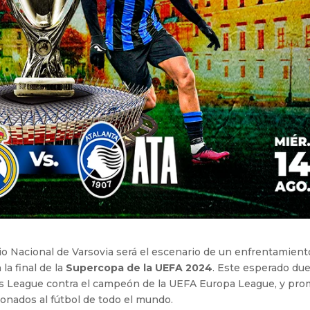
dio Nacional de Varsovia será el escenario de un enfrentamient
la final de la
Supercopa de la UEFA 2024
. Este esperado due
s League contra el campeón de la UEFA Europa League, y pr
cionados al fútbol de todo el mundo.