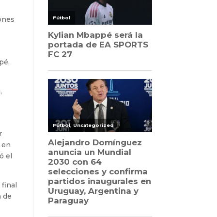
iones
pé,
,
r
a en
ó el
 final
a de