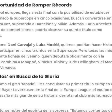
 Oportunidad de Romper Récords
ol europeo, llega a esta final con la posibilidad de establecer
anado la Supercopa en cinco ocasiones, buscan convertirse en
ta vez, superando a Barcelona y Milán. Además, Carlo Ancelotti
de competiciones, podría alcanzar su quinto título como
s.
como
Dani Carvajal
y
Luka Modrić
, quienes podrían hacer histor
rticipar en cinco triunfos en la Supercopa. Pero todas las mi
mante fichaje del verano, quien debutará oficialmente con la
 combina a Mbappé, Vinícius Júnior y Jude Bellingham, el Mad
 Varsovia.
dos’ en Busca de la Gloria
 como el gran ‘tapado’. Tras conquistar su primer título europeo
 Bayer Leverkusen en la final de la Europa League, el equipo 
esafío más grande de su historia: derrotar al club más laureado
ito, se nutre del espíritu de la sorpresa. “Estamos contentos d