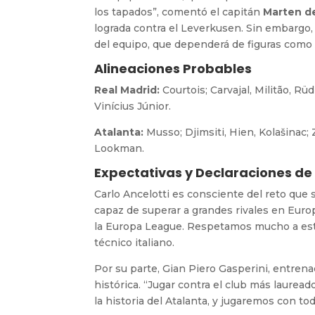
los tapados”, comentó el capitán
Marten d
lograda contra el Leverkusen. Sin embargo, 
del equipo, que dependerá de figuras com
Alineaciones Probables
Real Madrid:
Courtois; Carvajal, Militão, R
Vinícius Júnior.
Atalanta:
Musso; Djimsiti, Hien, Kolašinac;
Lookman.
Expectativas y Declaraciones de
Carlo Ancelotti es consciente del reto que
capaz de superar a grandes rivales en Euro
la Europa League. Respetamos mucho a este
técnico italiano.
Por su parte, Gian Piero Gasperini, entrenad
histórica. “Jugar contra el club más laurea
la historia del Atalanta, y jugaremos con to