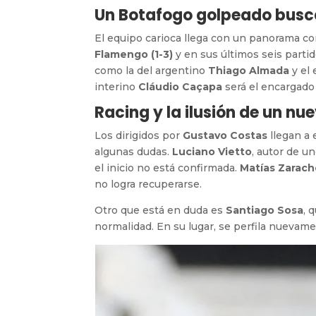
Un Botafogo golpeado busc
El equipo carioca llega con un panorama c
Flamengo (1-3)
y en sus últimos seis partid
como la del argentino
Thiago Almada
y el
interino
Cláudio Caçapa
será el encargado
Racing y la ilusión de un nu
Los dirigidos por
Gustavo Costas
llegan a
algunas dudas.
Luciano Vietto
, autor de u
el inicio no está confirmada.
Matías Zarac
no logra recuperarse.
Otro que está en duda es
Santiago Sosa
, 
normalidad. En su lugar, se perfila nuevam