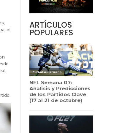
ARTÍCULOS
es,
ra, el
POPULARES
con
desde
eal
tido.