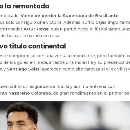
a la remontada
omplicado.
Viene de perder la Supercopa de Brasil ante
os solo consiguió una victoria. Además, sufrió bajas important
 entrenador
Artur Jorge
, quien partió hacia el fútbol qatarí. Aho
 de buscar la hazaña en casa.
evo título continental
 este compromiso con una ventaja importante, pero también 
no de los goles en la ida, arrastra una molestia y su presencia 
ho
y
Santiago Solari
aparecen como alternativas si el ex Villarr
quien sufrió un esguince de rodilla y aún no entrena con
ente
Nazareno Colombo
, de gran rendimiento en el primer par