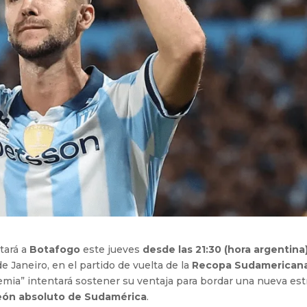
tará a
Botafogo
este jueves
desde las 21:30 (hora argentina
e Janeiro, en el partido de vuelta de la
Recopa Sudamerican
demia” intentará sostener su ventaja para bordar una nueva est
ón absoluto de Sudamérica
.