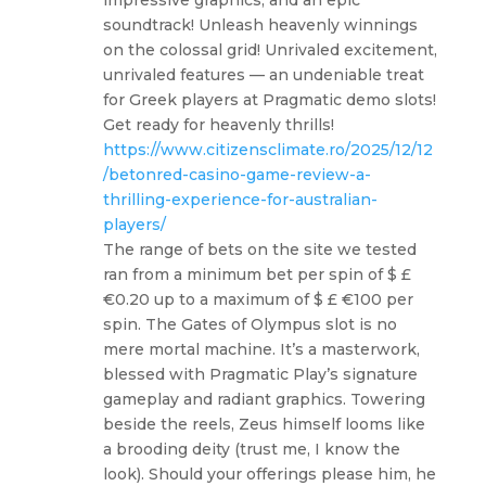
soundtrack! Unleash heavenly winnings
on the colossal grid! Unrivaled excitement,
unrivaled features — an undeniable treat
for Greek players at Pragmatic demo slots!
Get ready for heavenly thrills!
https://www.citizensclimate.ro/2025/12/12
/betonred-casino-game-review-a-
thrilling-experience-for-australian-
players/
The range of bets on the site we tested
ran from a minimum bet per spin of $ £
€0.20 up to a maximum of $ £ €100 per
spin. The Gates of Olympus slot is no
mere mortal machine. It’s a masterwork,
blessed with Pragmatic Play’s signature
gameplay and radiant graphics. Towering
beside the reels, Zeus himself looms like
a brooding deity (trust me, I know the
look). Should your offerings please him, he