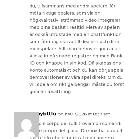
du, tillsammans med andra spelare, får
möta riktiga dealers, som via en
högkvalitativ, strömmad video integrerar
med dina beslut i realtid. Flera av spelen
är också utrustade med en chattfunktion
som låter dig skriva till dealern och dina
medspelare. Allt man behöver göra är att
klicka in på snabb registrering med Bank-
ID och knappa in sin kod. Då skapas ens
konto automatiskt och du kan börja spela
demoversioner av våra spel direkt. Om du
vill spela om riktiga pengar måste du först
göra en insättning.
pdoybttfu
on 19/01/2026 at 8:39 am
Sotto il corpo dei rulli troviamo i comandi
veri e propri del gioco. Da sinistra, dopo il
tasto info che ci porta al regolamento