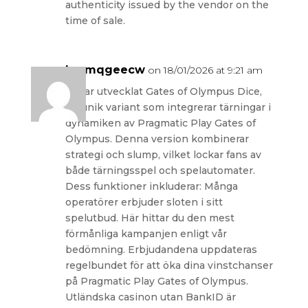
authenticity issued by the vendor on the
time of sale.
hmmqgeecw
on 18/01/2026 at 9:21 am
Vi har utvecklat Gates of Olympus Dice,
en unik variant som integrerar tärningar i
dynamiken av Pragmatic Play Gates of
Olympus. Denna version kombinerar
strategi och slump, vilket lockar fans av
både tärningsspel och spelautomater.
Dess funktioner inkluderar: Många
operatörer erbjuder sloten i sitt
spelutbud. Här hittar du den mest
förmånliga kampanjen enligt vår
bedömning. Erbjudandena uppdateras
regelbundet för att öka dina vinstchanser
på Pragmatic Play Gates of Olympus.
Utländska casinon utan BankID är