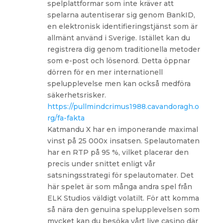
spelplattformar som inte kräver att
spelarna autentiserar sig genom BankID,
en elektronisk identifieringstjänst som är
allmänt använd i Sverige. Istället kan du
registrera dig genom traditionella metoder
som e-post och lösenord. Detta öppnar
dörren för en mer internationell
spelupplevelse men kan också medföra
säkerhetsrisker.
https://pullmindcrimus1988.cavandoragh.o
rg/fa-fakta
Katmandu X har en imponerande maximal
vinst på 25 000x insatsen. Spelautomaten
har en RTP på 95 %, vilket placerar den
precis under snittet enligt vår
satsningsstrategi för spelautomater. Det
här spelet är som många andra spel från
ELK Studios väldigt volatilt. För att komma
så nära den genuina spelupplevelsen som
mycket kan du besöka vårt live casino där