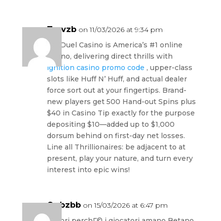
Torvzb
on 11/03/2026 at 9:34 pm
FanDuel Casino is America’s #1 online
casino, delivering direct thrills with
ignition casino promo code
, upper-class
slots like Huff N’ Huff, and actual dealer
force sort out at your fingertips. Brand-
new players get 500 Hand-out Spins plus
$40 in Casino Tip exactly for the purpose
depositing $10—added up to $1,000
dorsum behind on first-day net losses.
Line all Thrillionaires: be adjacent to at
present, play your nature, and turn every
interest into epic wins!
Oqbzbb
on 15/03/2026 at 6:47 pm
Scopri perchГ© i giocatori amano Betano