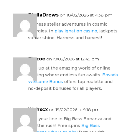
StellaDrews
on 18/02/2026 at 4:38 pm
Harness stellar adventures in cosmic
energies. In
play ignation casino
, jackpots
stellar shine. Harness and harvest!
Sjuzoc
on 19/02/2026 at 12:49 pm
Sign up at the amazing world of online
gaming where endless fun awaits.
Bovada
Welcome Bonus
offers top roulette and
no-deposit bonuses for all players.
Wchxcx
on 19/02/2026 at 9:18 pm
Cast your line in Big Bass Bonanza and
feel the rush! Free spins
Big Bass