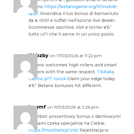
Casino
https://betanogame.org/it/mobile-
app/
. Rivendica il tuo bonus di benvenuto
da в‚¬500 e tuffati nell’azione live dealer.
Scommesse sportive, slot e tornei вЂ“
tutto ciГІ che ti serve in un unico posto.
Wrbzby
on 17/03/2026 at 11:22 pm
Betano welcomes high rollers and smart
players with the same respect.
Tikitaka
Casino pГҐ norsk
Claim your edge today
вЂ” Betano bonuses hit different.
Inrumf
on 19/03/2026 at 3:26 pm
Mostbet: procentowy bonus z darmowymi
spinami czeka specjalnie na Ciebie.
https://mostbetxpl.ink/
Rejestracja w