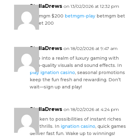
StellaDrews
on 13/02/2026 at 12:32 pm
bet mgm $200
betmgm-play
betmgm bet
10 get 200
StellaDrews
on 18/02/2026 at 9:47 am
Step into a realm of luxury gaming with
high-quality visuals and sound effects. In
play ignation casino
, seasonal promotions
keep the fun fresh and rewarding. Don’t
wait—sign up and play!
StellaDrews
on 18/02/2026 at 4:24 pm
Awaken to possibilities of instant riches
and thrills. In
ignation casino
, quick games
deliver fast fun. Wake up to winnings!