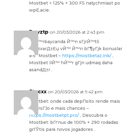
Mostbet = 125% + 300 FS natychmiast po
wpЕ‚acie.
Rswztp
on 20/03/2026 at 2:43 pm
AzЙ™rbaycanda Й™n sГјrЙ™tli
Г§Д±xarД±Еџ vЙ™ Й™n bГ¶yГјk bonuslar
вЂ” Mostbet –
https://mostbetaz.ink/
,
Mostbet ilЙ™ hЙ™r gГјn udmaq daha
asandД±r .
Stucxx
on 20/03/2026 at 9:42 pm
Mostbet: onde cada depГіsito rende mais
diversГЈo e mais chances –
https://mostbetpt.pro/
, Descubra o
Mostbet: bГґnus de 100% + 290 rodadas
grГЎtis para novos jogadores .