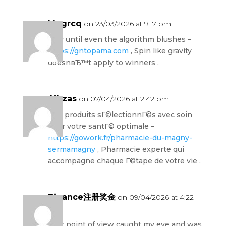
Mpgrcq
on 23/03/2026 at 9:17 pm
Play until even the algorithm blushes –
https://gntopama.com
, Spin like gravity
doesnвЂ™t apply to winners .
Aibzas
on 07/04/2026 at 2:42 pm
Des produits sГ©lectionnГ©s avec soin
pour votre santГ© optimale –
https://gowork.fr/pharmacie-du-magny-
sermamagny
, Pharmacie experte qui
accompagne chaque Г©tape de votre vie .
Binance注册奖金
on 09/04/2026 at 4:22
pm
Your point of view caught my eye and was