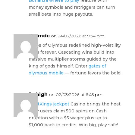
Bonanza where to play
feature with
money symbols and retriggers can turn
small bets into huge payouts.
Faomdc
on 24/02/2026 at 9:54 pm
Gates of Olympus redefined high-volatility
slots forever. Cascading wins build into
massive multiplier storms guided by the
king of gods himself. Enter
gates of
olympus mobile
— fortune favors the bold.
Jwhigh
on 02/03/2026 at 6:45 pm
DraftKings jackpot
Casino brings the heat.
New users claim 500 spins on Cash
Eruption with a $5 wager plus up to
$1,000 back in credits. Win big, play safe!