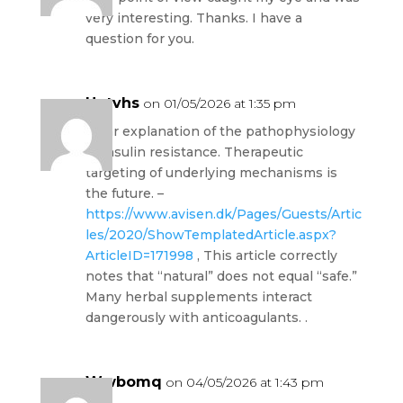
very interesting. Thanks. I have a
question for you.
Uetvhs
on 01/05/2026 at 1:35 pm
Clear explanation of the pathophysiology
of insulin resistance. Therapeutic
targeting of underlying mechanisms is
the future. –
https://www.avisen.dk/Pages/Guests/Artic
les/2020/ShowTemplatedArticle.aspx?
ArticleID=171998
, This article correctly
notes that “natural” does not equal “safe.”
Many herbal supplements interact
dangerously with anticoagulants. .
Wwbomq
on 04/05/2026 at 1:43 pm