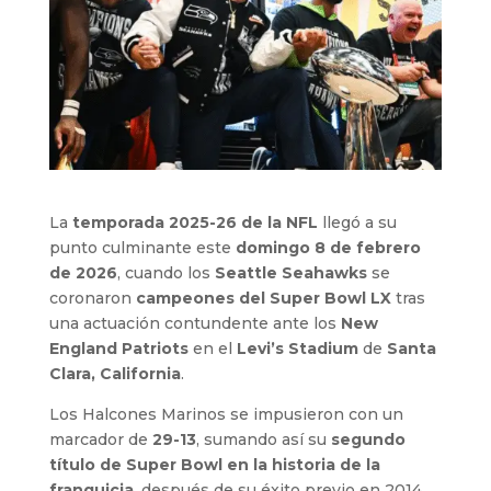
La
temporada 2025-26 de la NFL
llegó a su
punto culminante este
domingo 8 de febrero
de 2026
, cuando los
Seattle Seahawks
se
coronaron
campeones del Super Bowl LX
tras
una actuación contundente ante los
New
England Patriots
en el
Levi’s Stadium
de
Santa
Clara, California
.
Los Halcones Marinos se impusieron con un
marcador de
29-13
, sumando así su
segundo
título de Super Bowl en la historia de la
franquicia
, después de su éxito previo en 2014.