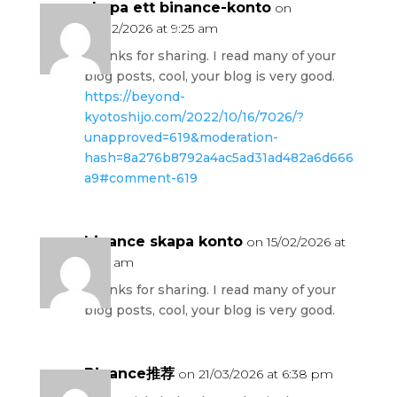
skapa ett binance-konto
on
05/02/2026 at 9:25 am
Thanks for sharing. I read many of your
blog posts, cool, your blog is very good.
https://beyond-
kyotoshijo.com/2022/10/16/7026/?
unapproved=619&moderation-
hash=8a276b8792a4ac5ad31ad482a6d666
a9#comment-619
binance skapa konto
on 15/02/2026 at
6:44 am
Thanks for sharing. I read many of your
blog posts, cool, your blog is very good.
Binance推荐
on 21/03/2026 at 6:38 pm