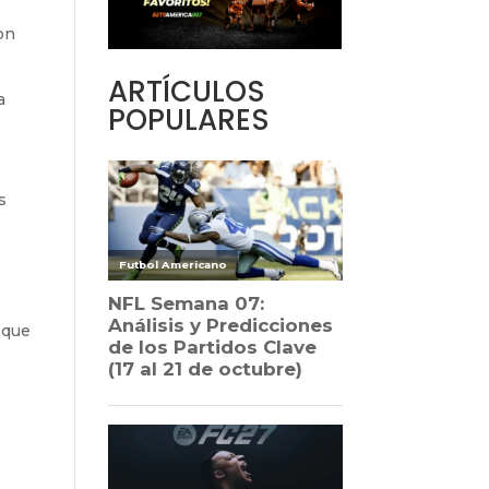
on
ARTÍCULOS
a
POPULARES
s
 que