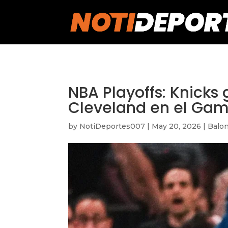
https://notideportes007.com/
NBA Playoffs: Knicks
Cleveland en el Game 
by
NotiDeportes007
|
May 20, 2026
|
Balo