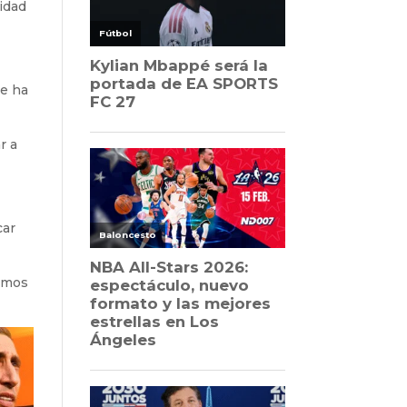
sidad
de ha
r a
car
ximos