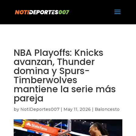
https://notideportes007.com/
NBA Playoffs: Knicks
avanzan, Thunder
domina y Spurs-
Timberwolves
mantiene la serie más
pareja
by
NotiDeportes007
|
May 11, 2026
|
Baloncesto