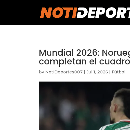
https://notideportes007.com/
Mundial 2026: Norueg
completan el cuadro 
by
NotiDeportes007
|
Jul 1, 2026
|
Fútbol