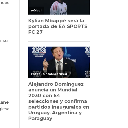
andes
r su
Kane
glesa.