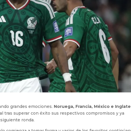
ando grandes emociones.
Noruega, Francia, México e Inglate
inal tras superar con éxito sus respectivos compromisos y ya
 siguiente ronda.
tulo comienza a tomar forma y varios de los favoritos continúan