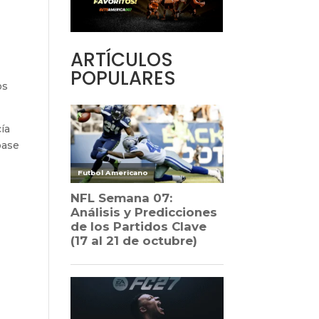
ARTÍCULOS
POPULARES
os
cía
pase