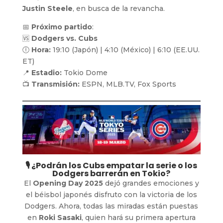
Justin Steele
, en busca de la revancha.
📅
Próximo partido
:
🆚
Dodgers vs. Cubs
🕕
Hora:
19:10 (Japón) | 4:10 (México) | 6:10 (EE.UU.
ET)
📍
Estadio:
Tokio Dome
📺
Transmisión:
ESPN, MLB.TV, Fox Sports
🎙️ ¿Podrán los Cubs empatar la serie o los
Dodgers barrerán en Tokio?
El
Opening Day 2025
dejó grandes emociones y
el béisbol japonés disfruto con la victoria de los
Dodgers. Ahora, todas las miradas están puestas
en
Roki Sasaki
, quien hará su primera apertura