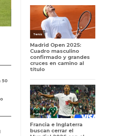
a
50
no
l