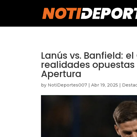
https://notideportes007.com/
Lanús vs. Banfield: el
realidades opuestas 
Apertura
by
NotiDeportes007
|
Abr 19, 2025
|
Desta