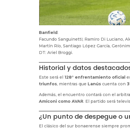
Banfield
:
Facundo Sanguinetti; Ramiro Di Luciano, Al
Martín Río, Santiago López García, Gerónimo
DT: Ariel Broggi.
Historial y datos destacado
Este será el
128° enfrentamiento oficial
en
triunfos
, mientras que
Lanús
cuenta con
3
Además, el encuentro contará con el arbitr
Amiconi como AVAR
. El partido será telev
¿Un punto de despegue o un
El clásico del sur bonaerense siempre prom