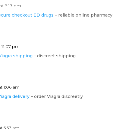
at 8:17 pm
ecure checkout ED drugs
– reliable online pharmacy
t 11:07 pm
iagra shipping
– discreet shipping
at 1:06 am
Viagra delivery
– order Viagra discreetly
at 5:57 am