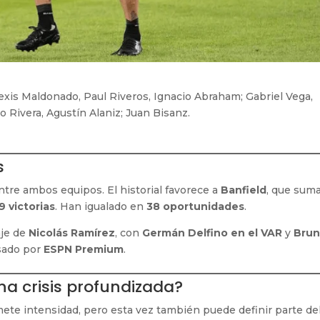
exis Maldonado, Paul Riveros, Ignacio Abraham; Gabriel Vega,
 Rivera, Agustín Alaniz; Juan Bisanz.
s
tre ambos equipos. El historial favorece a
Banfield
, que sum
9 victorias
. Han igualado en
38 oportunidades
.
aje de
Nicolás Ramírez
, con
Germán Delfino en el VAR
y
Bru
isado por
ESPN Premium
.
a crisis profundizada?
ete intensidad, pero esta vez también puede definir parte de