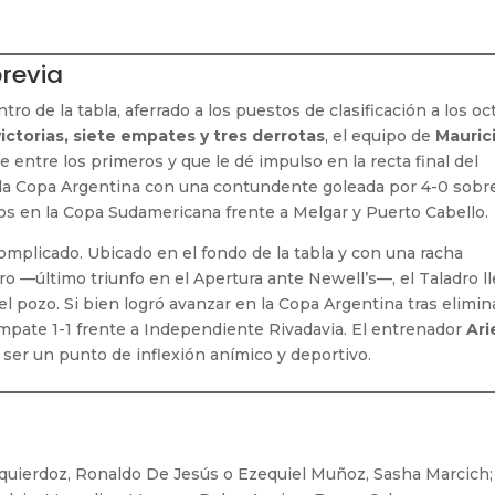
revia
o de la tabla, aferrado a los puestos de clasificación a los oc
ictorias, siete empates y tres derrotas
, el equipo de
Mauric
 entre los primeros y que le dé impulso en la recta final del
la Copa Argentina con una contundente goleada por 4-0 sobr
os en la Copa Sudamericana frente a Melgar y Puerto Cabello.
omplicado. Ubicado en el fondo de la tabla y con una racha
ro —último triunfo en el Apertura ante Newell’s—, el Taladro l
del pozo. Si bien logró avanzar en la Copa Argentina tras elimin
empate 1-1 frente a Independiente Rivadavia. El entrenador
Ari
ser un punto de inflexión anímico y deportivo.
quierdoz, Ronaldo De Jesús o Ezequiel Muñoz, Sasha Marcich;