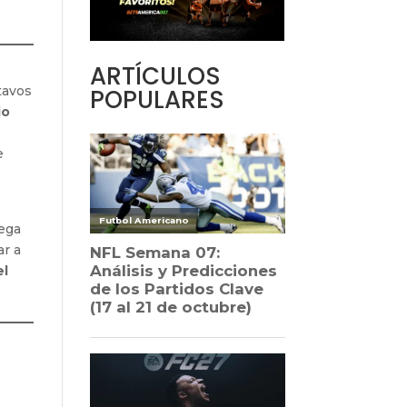
ARTÍCULOS
tavos
POPULARES
io
e
lega
ar a
el