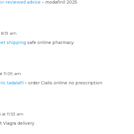
or-reviewed advice
– modafinil 2025
 8:51 am
eet shipping
safe online pharmacy
at 11:09 am
ic tadalafil
– order Cialis online no prescription
 at 11:53 am
t Viagra delivery