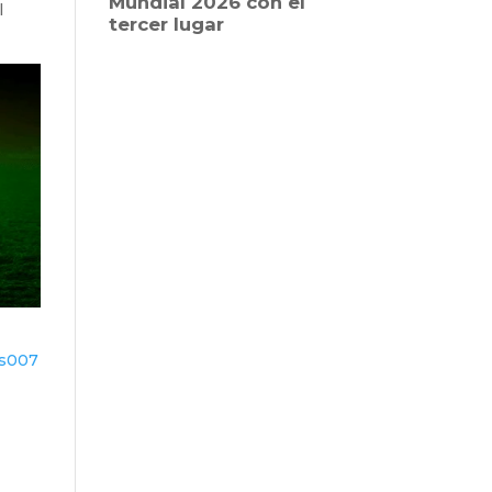
l
es007