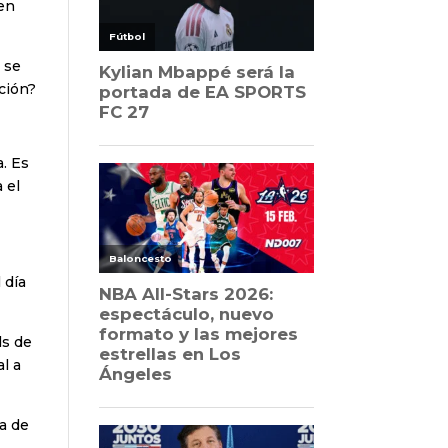
ten
 se
ición?
. Es
 el
 día
s de
l a
a de