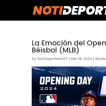
https://notideportes007.com/
La Emoción del Open
Béisbol (MLB)
by
NotiDeportes007
|
Mar 18, 2024
|
Beisb