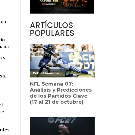
ara
ARTÍCULOS
POPULARES
ado
rada.
o y
sa,
el
se
antes