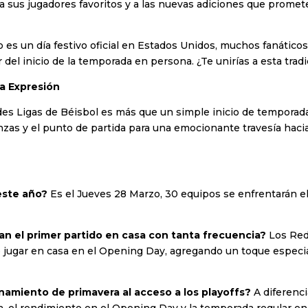
 a sus jugadores favoritos y a las nuevas adiciones que prome
es un día festivo oficial en Estados Unidos, muchos fanáticos
ar del inicio de la temporada en persona. ¿Te unirías a esta trad
a Expresión
es Ligas de Béisbol es más que un simple inicio de temporada
zas y el punto de partida para una emocionante travesía hacia
este año?
Es el Jueves 28 Marzo, 30 equipos se enfrentarán el
tan el primer partido en casa con tanta frecuencia?
Los Red
de jugar en casa en el Opening Day, agregando un toque especia
namiento de primavera al acceso a los playoffs?
A diferenci
, el rendimiento en el Opening Day y la temporada regular en