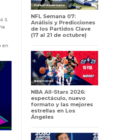
ó 3.
 ha
o en