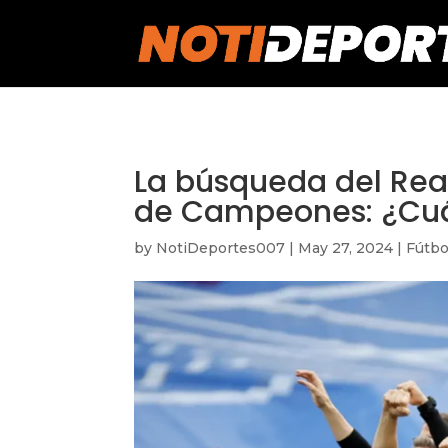
https://notideportes007.com/
La búsqueda del Real
de Campeones: ¿Cuán
by
NotiDeportes007
|
May 27, 2024
|
Fútbo