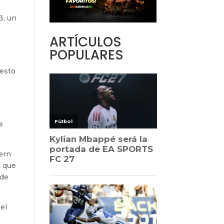
3, un
ARTÍCULOS
POPULARES
resto
e
ern
a que
 de
el