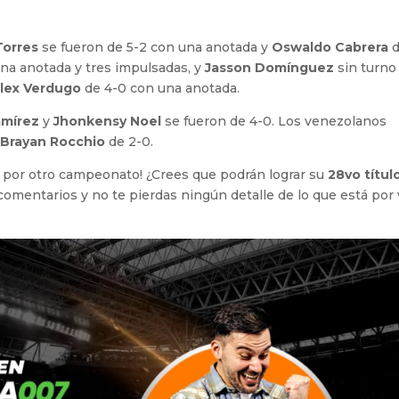
Torres
se fueron de 5-2 con una anotada y
Oswaldo Cabrera
d
na anotada y tres impulsadas, y
Jasson Domínguez
sin turno
lex Verdugo
de 4-0 con una anotada.
amírez
y
Jhonkensy Noel
se fueron de 4-0. Los venezolanos
y
Brayan Rocchio
de 2-0.
r por otro campeonato! ¿Crees que podrán lograr su
28vo títul
comentarios y no te pierdas ningún detalle de lo que está por 