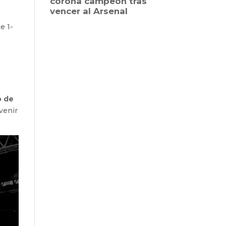
e 1-
o de
venir