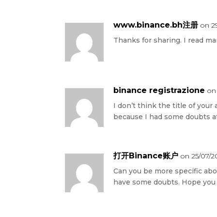
www.binance.bh注册
on 2
Thanks for sharing. I read man
binance registrazione
on
I don’t think the title of your
because I had some doubts aft
打开Binance账户
on 25/07/2
Can you be more specific about 
have some doubts. Hope you 