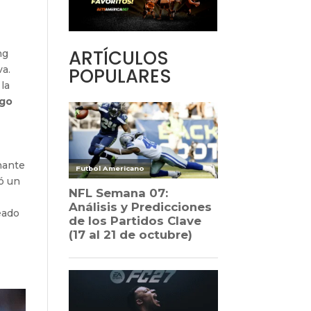
ARTÍCULOS
ng
va.
POPULARES
la
ego
nante
ó un
eado