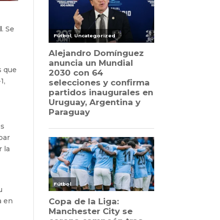
l
. Se
s que
1,
es
par
 la
u
a en