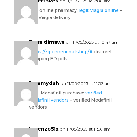
AlbertoPes
on 11/05/2025 at 7:06 am
safe online pharmacy:
legit Viagra online
–
fast Viagra delivery
Ronaldimaws
on 11/05/2025 at 10:47 am
https://zipgenericmd.shop/#
discreet
shipping ED pills
Jeremydah
on 11/05/2025 at 11:32 am
legal Modafinil purchase:
verified
Modafinil vendors
– verified Modafinil
vendors
LorenzoSix
on 11/05/2025 at 11:56 am