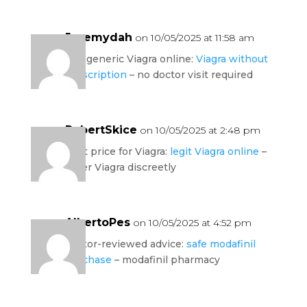
Jeremydah
on 10/05/2025 at 11:58 am
buy generic Viagra online:
Viagra without
prescription
– no doctor visit required
RobertSkice
on 10/05/2025 at 2:48 pm
best price for Viagra:
legit Viagra online
–
order Viagra discreetly
AlbertoPes
on 10/05/2025 at 4:52 pm
doctor-reviewed advice:
safe modafinil
purchase
– modafinil pharmacy