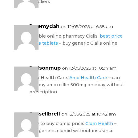
suppliers
Jeremydah
on 12/05/2025 at 6:58 am
reliable online pharmacy Cialis:
best price
Cialis tablets
– buy generic Cialis online
Judsonmup
on 12/05/2025 at 10:34 am
Amo Health Care:
Amo Health Care
– can
we buy amoxcillin 500mg on ebay without
prescription
Russellbrell
on 12/05/2025 at 10:42 am
how to buy clomid price:
Clom Health
–
buy generic clomid without insurance