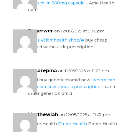
amoxicillin 500mg capsule
– Amo Health
Care
Rogerwer
on 12/05/2025 at 9:36 pm
https://clomhealth.shop/#
buy cheap
clomid without dr prescription
Oscarepina
on 12/05/2025 at 11:22 pm
can i buy generic clomid now:
where can i
buy clomid without a prescription
– can i
order generic clomid
Matthewlah
on 12/05/2025 at 11:47 pm
PredniHealth
PredniHealth
PredniHealth