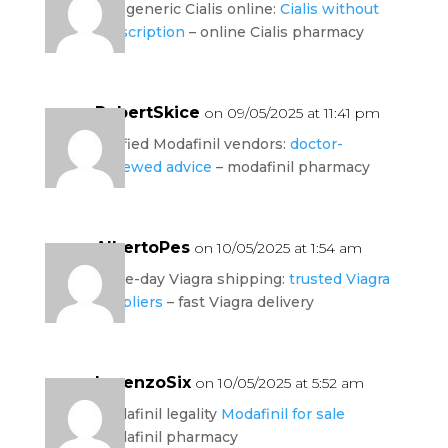
buy generic Cialis online:
Cialis without
prescription
– online Cialis pharmacy
RobertSkice
on 09/05/2025 at 11:41 pm
verified Modafinil vendors:
doctor-
reviewed advice
– modafinil pharmacy
AlbertoPes
on 10/05/2025 at 1:54 am
same-day Viagra shipping:
trusted Viagra
suppliers
– fast Viagra delivery
LorenzoSix
on 10/05/2025 at 5:52 am
modafinil legality
Modafinil for sale
modafinil pharmacy