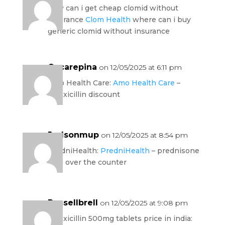
how can i get cheap clomid without
insurance
Clom Health
where can i buy
generic clomid without insurance
Oscarepina
on 12/05/2025 at 6:11 pm
Amo Health Care:
Amo Health Care
–
amoxicillin discount
Judsonmup
on 12/05/2025 at 8:54 pm
PredniHealth:
PredniHealth
– prednisone
5mg over the counter
Russellbrell
on 12/05/2025 at 9:08 pm
amoxicillin 500mg tablets price in india: