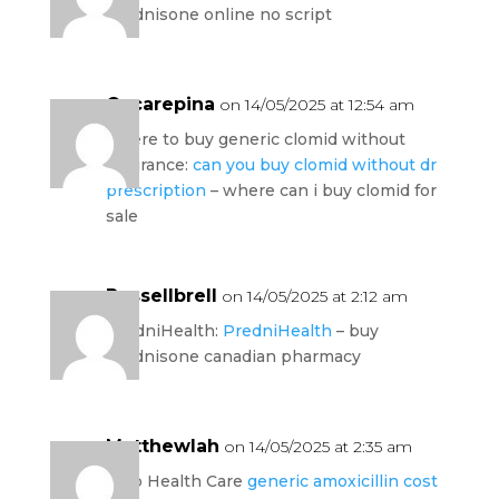
prednisone online no script
Oscarepina
on 14/05/2025 at 12:54 am
where to buy generic clomid without
insurance:
can you buy clomid without dr
prescription
– where can i buy clomid for
sale
Russellbrell
on 14/05/2025 at 2:12 am
PredniHealth:
PredniHealth
– buy
prednisone canadian pharmacy
Matthewlah
on 14/05/2025 at 2:35 am
Amo Health Care
generic amoxicillin cost