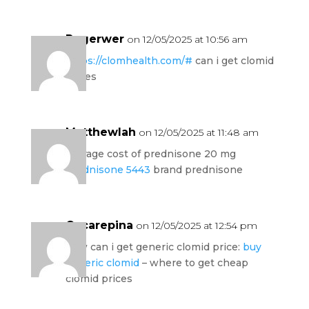
Rogerwer
on 12/05/2025 at 10:56 am
https://clomhealth.com/#
can i get clomid
prices
Matthewlah
on 12/05/2025 at 11:48 am
average cost of prednisone 20 mg
prednisone 5443
brand prednisone
Oscarepina
on 12/05/2025 at 12:54 pm
how can i get generic clomid price:
buy
generic clomid
– where to get cheap
clomid prices