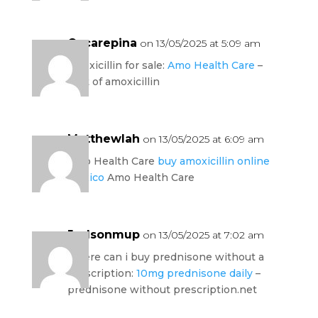
Oscarepina
on 13/05/2025 at 5:09 am
amoxicillin for sale:
Amo Health Care
–
cost of amoxicillin
Matthewlah
on 13/05/2025 at 6:09 am
Amo Health Care
buy amoxicillin online
mexico
Amo Health Care
Judsonmup
on 13/05/2025 at 7:02 am
where can i buy prednisone without a
prescription:
10mg prednisone daily
–
prednisone without prescription.net