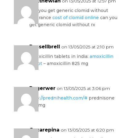
Matthewlah
on 13/05/2025 at 12:57 pm
can you get generic clomid without
insurance
cost of clomid online
can you
get generic clomid without rx
Russellbrell
on 13/05/2025 at 2:10 pm
amoxicillin tablets in india:
amoxicillin
script
– amoxicillin 825 mg
Rogerwer
on 13/05/2025 at 3:06 pm
http://prednihealth.com/#
prednisone
300mg
Oscarepina
on 13/05/2025 at 6:20 pm