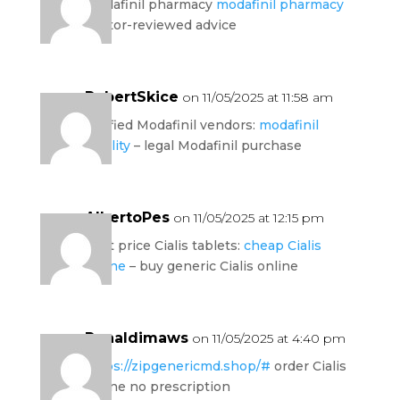
modafinil pharmacy
modafinil pharmacy
doctor-reviewed advice
RobertSkice
on 11/05/2025 at 11:58 am
verified Modafinil vendors:
modafinil
legality
– legal Modafinil purchase
AlbertoPes
on 11/05/2025 at 12:15 pm
best price Cialis tablets:
cheap Cialis
online
– buy generic Cialis online
Ronaldimaws
on 11/05/2025 at 4:40 pm
https://zipgenericmd.shop/#
order Cialis
online no prescription