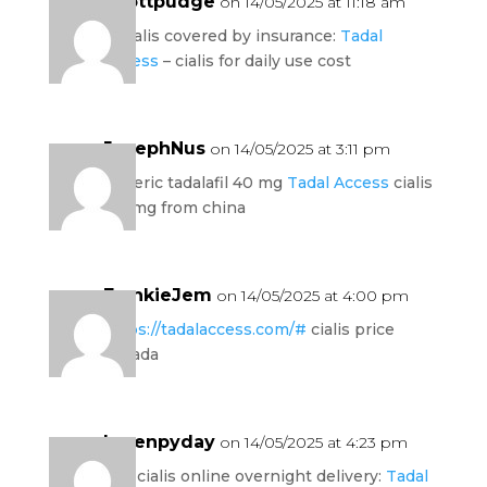
Scottpudge
on 14/05/2025 at 11:18 am
is cialis covered by insurance:
Tadal
Access
– cialis for daily use cost
JosephNus
on 14/05/2025 at 3:11 pm
generic tadalafil 40 mg
Tadal Access
cialis
100mg from china
FrankieJem
on 14/05/2025 at 4:00 pm
https://tadalaccess.com/#
cialis price
canada
Lorenpyday
on 14/05/2025 at 4:23 pm
buy cialis online overnight delivery:
Tadal