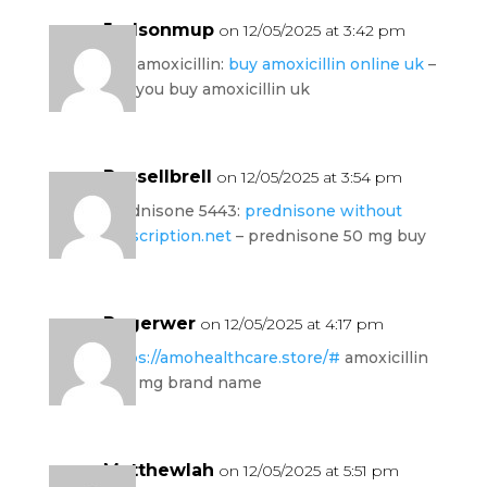
Judsonmup
on 12/05/2025 at 3:42 pm
buy amoxicillin:
buy amoxicillin online uk
–
can you buy amoxicillin uk
Russellbrell
on 12/05/2025 at 3:54 pm
prednisone 5443:
prednisone without
prescription.net
– prednisone 50 mg buy
Rogerwer
on 12/05/2025 at 4:17 pm
https://amohealthcare.store/#
amoxicillin
500 mg brand name
Matthewlah
on 12/05/2025 at 5:51 pm