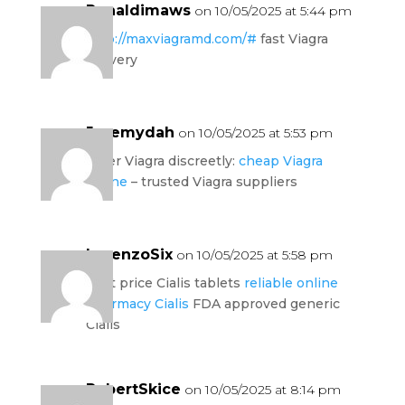
Ronaldimaws
on 10/05/2025 at 5:44 pm
http://maxviagramd.com/#
fast Viagra
delivery
Jeremydah
on 10/05/2025 at 5:53 pm
order Viagra discreetly:
cheap Viagra
online
– trusted Viagra suppliers
LorenzoSix
on 10/05/2025 at 5:58 pm
best price Cialis tablets
reliable online
pharmacy Cialis
FDA approved generic
Cialis
RobertSkice
on 10/05/2025 at 8:14 pm