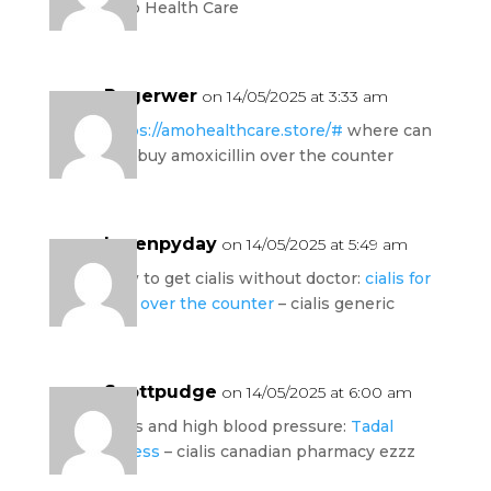
Amo Health Care
Rogerwer
on 14/05/2025 at 3:33 am
https://amohealthcare.store/#
where can
you buy amoxicillin over the counter
Lorenpyday
on 14/05/2025 at 5:49 am
how to get cialis without doctor:
cialis for
sale over the counter
– cialis generic
Scottpudge
on 14/05/2025 at 6:00 am
cialis and high blood pressure:
Tadal
Access
– cialis canadian pharmacy ezzz