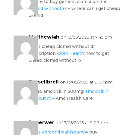
where to buy generic clomid online:
clomid without rx
– where can i get cheap
clomid
Matthewlah
on 13/05/2025 at 7:45 pm
order cheap clomid without dr
prescription
Clom Health
how to get
cheap clomid without rx
Russellbrell
on 13/05/2025 at 8:07 pm
cheap amoxicillin 500mg:
amoxicillin
without rx
– Amo Health Care
Rogerwer
on 13/05/2025 at 9:08 pm
https://prednihealth.com/#
buy