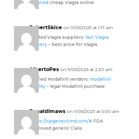
required
cheap Viagra online
RobertSkice
on 11/05/2025 at 1:17 am
trusted Viagra suppliers:
fast Viagra
delivery
– best price for Viagra
AlbertoPes
on 11/05/2025 at 2:20 am
verified Modafinil vendors:
modafinil
legality
– legal Modafinil purchase
Ronaldimaws
on 11/05/2025 at 5:00 am
https://zipgenericmd.com/#
FDA
approved generic Cialis