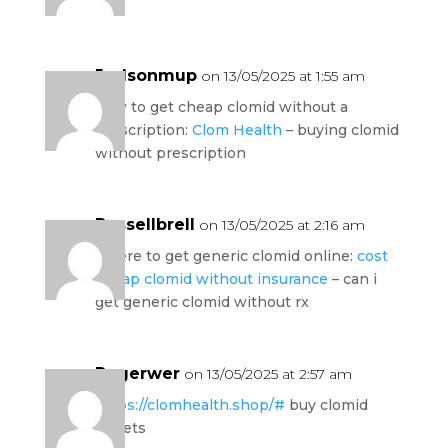
Judsonmup
on 13/05/2025 at 1:55 am
how to get cheap clomid without a
prescription:
Clom Health
– buying clomid
without prescription
Russellbrell
on 13/05/2025 at 2:16 am
where to get generic clomid online:
cost
cheap clomid without insurance
– can i
get generic clomid without rx
Rogerwer
on 13/05/2025 at 2:57 am
https://clomhealth.shop/#
buy clomid
tablets