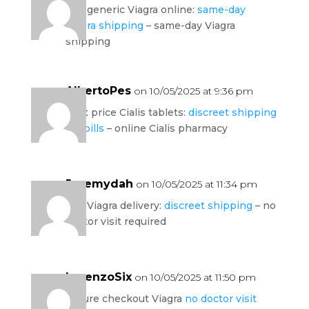
buy generic Viagra online:
same-day
Viagra shipping
– same-day Viagra
shipping
AlbertoPes
on 10/05/2025 at 9:36 pm
best price Cialis tablets:
discreet shipping
ED pills
– online Cialis pharmacy
Jeremydah
on 10/05/2025 at 11:34 pm
fast Viagra delivery:
discreet shipping
– no
doctor visit required
LorenzoSix
on 10/05/2025 at 11:50 pm
secure checkout Viagra
no doctor visit