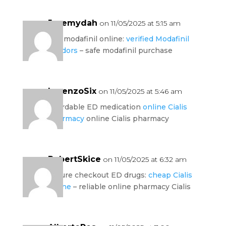
Jeremydah
on 11/05/2025 at 5:15 am
buy modafinil online:
verified Modafinil
vendors
– safe modafinil purchase
LorenzoSix
on 11/05/2025 at 5:46 am
affordable ED medication
online Cialis
pharmacy
online Cialis pharmacy
RobertSkice
on 11/05/2025 at 6:32 am
secure checkout ED drugs:
cheap Cialis
online
– reliable online pharmacy Cialis