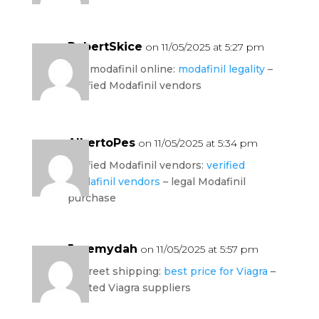
RobertSkice
on 11/05/2025 at 5:27 pm
buy modafinil online:
modafinil legality
–
verified Modafinil vendors
AlbertoPes
on 11/05/2025 at 5:34 pm
verified Modafinil vendors:
verified
Modafinil vendors
– legal Modafinil
purchase
Jeremydah
on 11/05/2025 at 5:57 pm
discreet shipping:
best price for Viagra
–
trusted Viagra suppliers