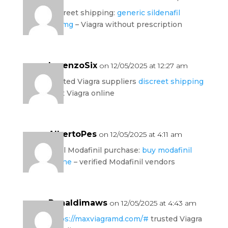
discreet shipping:
generic sildenafil
100mg
– Viagra without prescription
LorenzoSix
on 12/05/2025 at 12:27 am
trusted Viagra suppliers
discreet shipping
legit Viagra online
AlbertoPes
on 12/05/2025 at 4:11 am
legal Modafinil purchase:
buy modafinil
online
– verified Modafinil vendors
Ronaldimaws
on 12/05/2025 at 4:43 am
https://maxviagramd.com/#
trusted Viagra