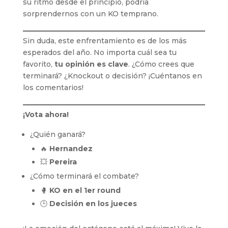
su ritmo desde el principio, podría
sorprendernos con un KO temprano.
Sin duda, este enfrentamiento es de los más
esperados del año. No importa cuál sea tu
favorito,
tu opinión es clave
. ¿Cómo crees que
terminará? ¿Knockout o decisión? ¡Cuéntanos en
los comentarios!
¡Vota ahora!
¿Quién ganará?
🔥
Hernandez
💥
Pereira
¿Cómo terminará el combate?
🥊
KO en el 1er round
🕒
Decisión en los jueces