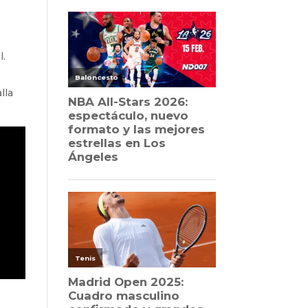
l.
lla