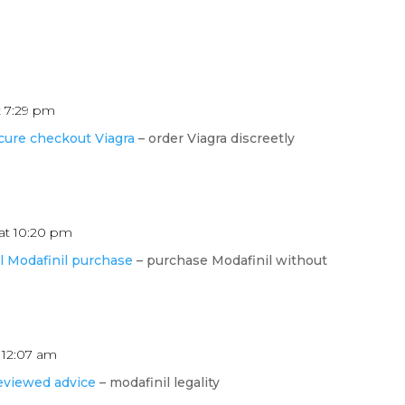
t 7:29 pm
cure checkout Viagra
– order Viagra discreetly
at 10:20 pm
l Modafinil purchase
– purchase Modafinil without
 12:07 am
eviewed advice
– modafinil legality