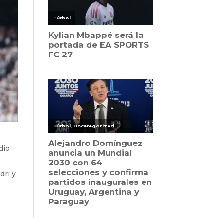
dio
dri y