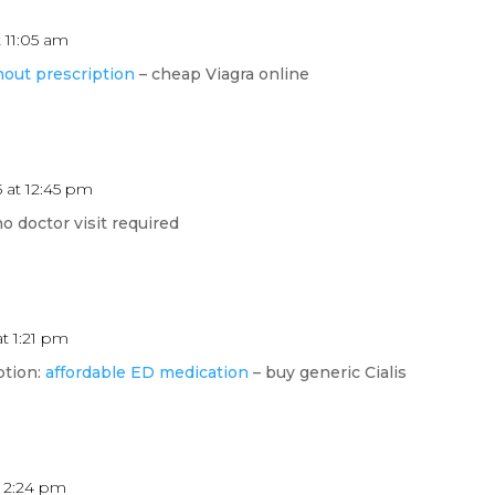
 11:05 am
hout prescription
– cheap Viagra online
 at 12:45 pm
o doctor visit required
t 1:21 pm
ption:
affordable ED medication
– buy generic Cialis
t 2:24 pm