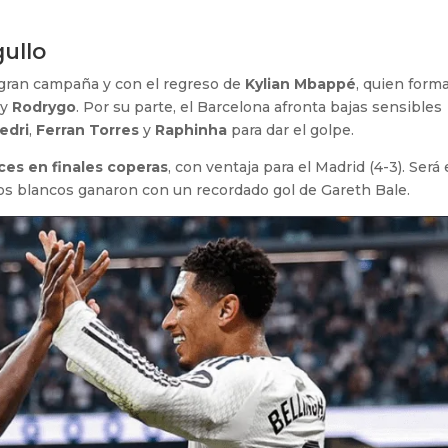
gullo
a gran campaña y con el regreso de
Kylian Mbappé
, quien form
y
Rodrygo
. Por su parte, el Barcelona afronta bajas sensibles
edri
,
Ferran Torres
y
Raphinha
para dar el golpe.
ces en finales coperas
, con ventaja para el Madrid (4-3). Será 
os blancos ganaron con un recordado gol de Gareth Bale.