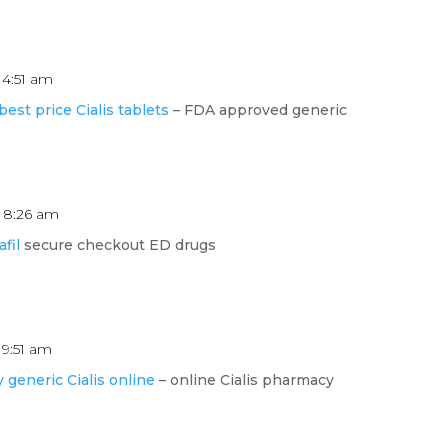
 4:51 am
best price Cialis tablets
– FDA approved generic
t 8:26 am
afil
secure checkout ED drugs
 9:51 am
 generic Cialis online
– online Cialis pharmacy