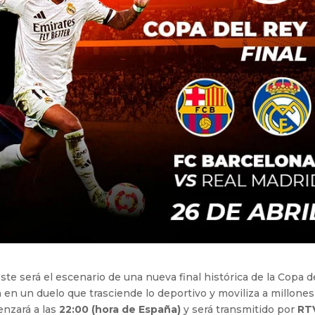
 este será el escenario de una nueva final histórica de la Copa d
en un duelo que trasciende lo deportivo y moviliza a millones
enzará a las
22:00 (hora de España)
y será transmitido por
RT