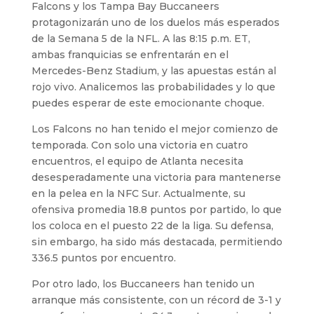
Falcons y los Tampa Bay Buccaneers
protagonizarán uno de los duelos más esperados
de la Semana 5 de la NFL. A las 8:15 p.m. ET,
ambas franquicias se enfrentarán en el
Mercedes-Benz Stadium, y las apuestas están al
rojo vivo. Analicemos las probabilidades y lo que
puedes esperar de este emocionante choque.
Los Falcons no han tenido el mejor comienzo de
temporada. Con solo una victoria en cuatro
encuentros, el equipo de Atlanta necesita
desesperadamente una victoria para mantenerse
en la pelea en la NFC Sur. Actualmente, su
ofensiva promedia 18.8 puntos por partido, lo que
los coloca en el puesto 22 de la liga. Su defensa,
sin embargo, ha sido más destacada, permitiendo
336.5 puntos por encuentro.
Por otro lado, los Buccaneers han tenido un
arranque más consistente, con un récord de 3-1 y