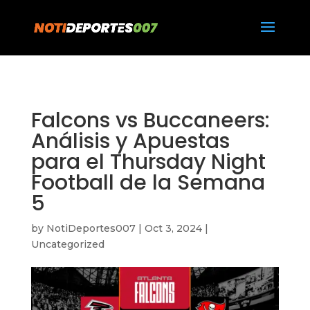
https://notideportes007.com/
Falcons vs Buccaneers:
Análisis y Apuestas
para el Thursday Night
Football de la Semana
5
by
NotiDeportes007
|
Oct 3, 2024
|
Uncategorized