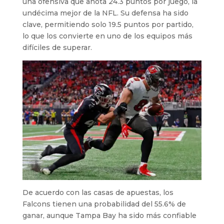
una ofensiva que anota 24.3 puntos por juego, la
undécima mejor de la NFL. Su defensa ha sido
clave, permitiendo solo 19.5 puntos por partido,
lo que los convierte en uno de los equipos más
difíciles de superar.
De acuerdo con las casas de apuestas, los
Falcons tienen una probabilidad del 55.6% de
ganar, aunque Tampa Bay ha sido más confiable