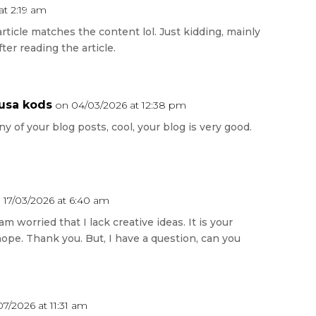
at 2:19 am
 article matches the content lol. Just kidding, mainly
er reading the article.
usa kods
on 04/03/2026 at 12:38 pm
y of your blog posts, cool, your blog is very good.
 17/03/2026 at 6:40 am
m worried that I lack creative ideas. It is your
hope. Thank you. But, I have a question, can you
07/2026 at 11:31 am