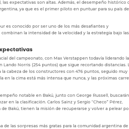
 las expectativas son altas. Además, el desempeño histórico 
rgentina, ya que es el primer piloto en puntuar para su país d
ur es conocido por ser uno de los más desafiantes y
combinan la intensidad de la velocidad y la estrategia bajo la
Expectativas
cial del campeonato, con Max Verstappen todavía liderando l
un Lando Norris (254 puntos) que sigue recortando distancias. 
 a la cabeza de los constructores con 476 puntos, seguido muy
la en la cima está más intensa que nunca, y las próximas carre
sempeño notable en Bakú, junto con George Russell, buscará
ar en la clasificación. Carlos Sainz y Sergio “Checo” Pérez,
 de Bakú, tienen la misión de recuperarse y volver a pelear po
na de las sorpresas más gratas para la comunidad argentina de 