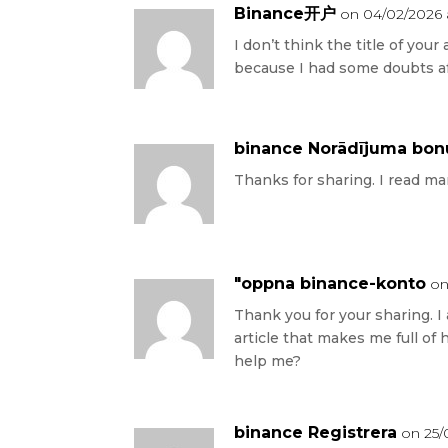
Binance开户
on 04/02/2026 
I don’t think the title of your
because I had some doubts aft
binance Norādījuma bon
Thanks for sharing. I read man
"oppna binance-konto
on
Thank you for your sharing. I a
article that makes me full of 
help me?
binance Registrera
on 25/