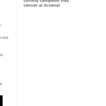
un
¿Podrá
la
o
us