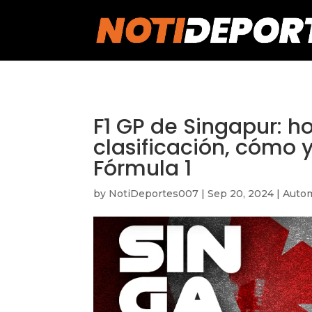
https://notideportes007.com/
F1 GP de Singapur: h
clasificación, cómo y
Fórmula 1
by
NotiDeportes007
|
Sep 20, 2024
|
Autom