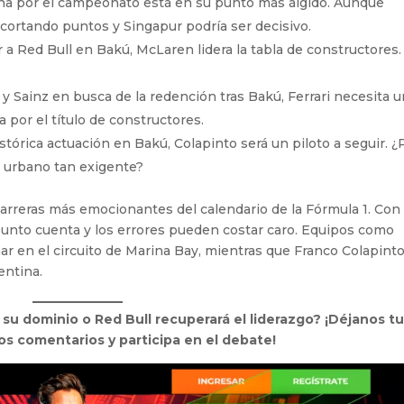
cha por el campeonato está en su punto más álgido. Aunque
ecortando puntos y Singapur podría ser decisivo.
 a Red Bull en Bakú, McLaren lidera la tabla de constructores.
 y Sainz en busca de la redención tras Bakú, Ferrari necesita 
 por el título de constructores.
istórica actuación en Bakú, Colapinto será un piloto a seguir. 
 urbano tan exigente?
arreras más emocionantes del calendario de la Fórmula 1. Con 
 punto cuenta y los errores pueden costar caro. Equipos como
ar en el circuito de Marina Bay, mientras que Franco Colapint
entina.
u dominio o Red Bull recuperará el liderazgo? ¡Déjanos t
os comentarios y participa en el debate!