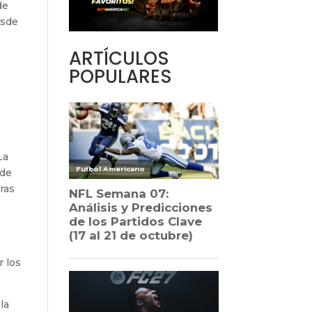
de
esde
ARTÍCULOS
POPULARES
s
a
La
 de
ras
n
r los
la