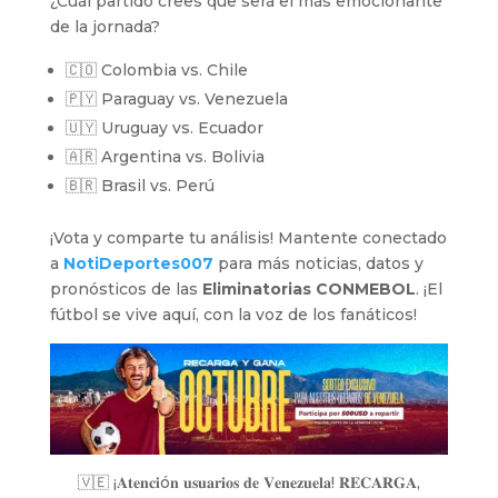
¿Cuál partido crees que será el más emocionante
de la jornada?
🇨🇴 Colombia vs. Chile
🇵🇾 Paraguay vs. Venezuela
🇺🇾 Uruguay vs. Ecuador
🇦🇷 Argentina vs. Bolivia
🇧🇷 Brasil vs. Perú
¡Vota y comparte tu análisis! Mantente conectado
a
NotiDeportes007
para más noticias, datos y
pronósticos de las
Eliminatorias CONMEBOL
. ¡El
fútbol se vive aquí, con la voz de los fanáticos!
🇻🇪 ¡𝐀𝐭𝐞𝐧𝐜𝐢ó𝐧 𝐮𝐬𝐮𝐚𝐫𝐢𝐨𝐬 𝐝𝐞 𝐕𝐞𝐧𝐞𝐳𝐮𝐞𝐥𝐚! 𝐑𝐄𝐂𝐀𝐑𝐆𝐀,