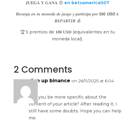
𝐉𝐔𝐄𝐆𝐀 𝐘 𝐆𝐀𝐍𝐀 🤑
en betsamerica007
𝑹𝒆𝒄𝒂𝒓𝒈𝒂 𝒆𝒏 𝒕𝒖 𝒎𝒐𝒏𝒆𝒅𝒂 𝒅𝒆 𝒋𝒖𝒆𝒈𝒐 𝒚 𝒑𝒂𝒓𝒕𝒊𝒄𝒊𝒑𝒂 𝒑𝒐𝒓 𝟱𝟬𝟬 𝙐𝙎𝘿 𝑨
𝑹𝑬𝑷𝑨𝑹𝑻𝑰𝑹 💰
🏆 5 premios de 𝟏𝟎𝟎 𝐔𝐒𝐃 (equivalentes en tu
moneda local).
2 Comments
sign up binance
on 26/11/2025 at 6:04
am
Can you be more specific about the
content of your article? After reading it, I
still have some doubts. Hope you can help
me.