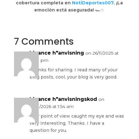
cobertura completa en
NotiDeportes007
. ¡La
emoción está asegurada!
🏎️✨
7 Comments
binance h"anvisning
on 26/11/2025 at
10:41 pm
Thanks for sharing. I read many of your
blog posts, cool, your blog is very good.
binance h"anvisningskod
on
16/01/2026 at 1:54 am
Your point of view caught my eye and was
very interesting. Thanks. I have a
question for you.