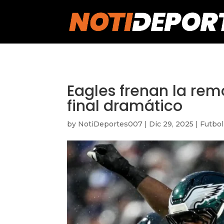
https://notideportes007.com/
Eagles frenan la rem
final dramático
by
NotiDeportes007
|
Dic 29, 2025
|
Futbo