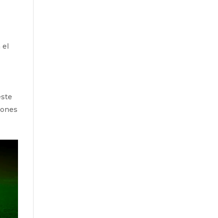
 el
este
eones