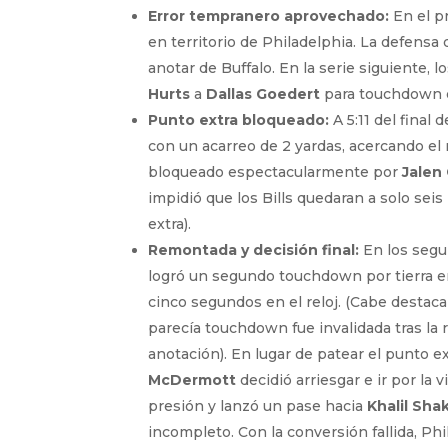
Error tempranero aprovechado:
En el p
en territorio de Philadelphia. La defensa
anotar de Buffalo. En la serie siguiente,
Hurts
a
Dallas Goedert
para touchdown d
Punto extra bloqueado:
A 5:11 del final 
con un acarreo de 2 yardas, acercando el 
bloqueado espectacularmente por
Jalen
impidió que los Bills quedaran a solo sei
extra).
Remontada y decisión final:
En los segu
logró un segundo touchdown por tierra en
cinco segundos en el reloj. (Cabe destaca
parecía touchdown fue invalidada tras la r
anotación). En lugar de patear el punto e
McDermott
decidió arriesgar e ir por la
presión y lanzó un pase hacia
Khalil Shak
incompleto. Con la conversión fallida, Phi