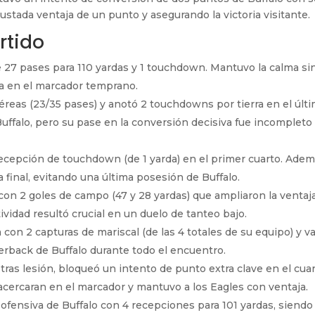
ustada ventaja de un punto y asegurando la victoria visitante.
rtido
27 pases para 110 yardas y 1 touchdown. Mantuvo la calma si
ia en el marcador temprano.
reas (23/35 pases) y anotó 2 touchdowns por tierra en el últ
uffalo, pero su pase en la conversión decisiva fue incompleto
ecepción de touchdown (de 1 yarda) en el primer cuarto. Adem
 final, evitando una última posesión de Buffalo.
on 2 goles de campo (47 y 28 yardas) que ampliaron la ventaj
ividad resultó crucial en un duelo de tanteo bajo.
 con 2 capturas de mariscal (de las 4 totales de su equipo) y v
erback de Buffalo durante todo el encuentro.
tras lesión, bloqueó un intento de punto extra clave en el cua
e acercaran en el marcador y mantuvo a los Eagles con ventaja.
ofensiva de Buffalo con 4 recepciones para 101 yardas, siendo 