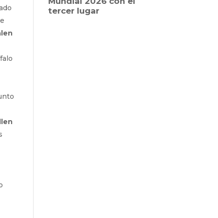
rado
de
alen
falo
punto
llen
s
o