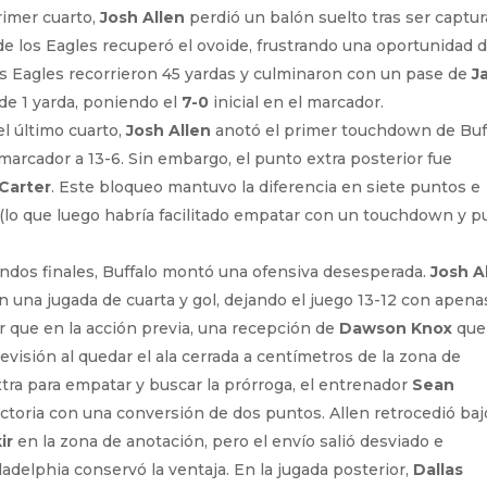
rimer cuarto,
Josh Allen
perdió un balón suelto tras ser captu
 de los Eagles recuperó el ovoide, frustrando una oportunidad 
 los Eagles recorrieron 45 yardas y culminaron con un pase de
J
e 1 yarda, poniendo el
7-0
inicial en el marcador.
del último cuarto,
Josh Allen
anotó el primer touchdown de Buf
marcador a 13-6. Sin embargo, el punto extra posterior fue
 Carter
. Este bloqueo mantuvo la diferencia en siete puntos e
s (lo que luego habría facilitado empatar con un touchdown y 
ndos finales, Buffalo montó una ofensiva desesperada.
Josh A
 una jugada de cuarta y gol, dejando el juego 13-12 con apena
r que en la acción previa, una recepción de
Dawson Knox
que
evisión al quedar el ala cerrada a centímetros de la zona de
xtra para empatar y buscar la prórroga, el entrenador
Sean
 victoria con una conversión de dos puntos. Allen retrocedió baj
ir
en la zona de anotación, pero el envío salió desviado e
ladelphia conservó la ventaja. En la jugada posterior,
Dallas