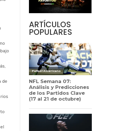
ARTÍCULOS
n
POPULARES
imo
 bajo
ás,
a de
arios
rto
el