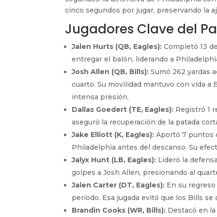
cinco segundos por jugar, preservando la aj
Jugadores Clave del Pa
Jalen Hurts (QB, Eagles):
Completó 13 de 
entregar el balón, liderando a Philadelph
Josh Allen (QB, Bills):
Sumó 262 yardas aé
cuarto. Su movilidad mantuvo con vida a B
intensa presión.
Dallas Goedert (TE, Eagles):
Registró 1 r
aseguró la recuperación de la patada corta
Jake Elliott (K, Eagles):
Aportó 7 puntos c
Philadelphia antes del descanso. Su efect
Jalyx Hunt (LB, Eagles):
Lideró la defensa
golpes a Josh Allen, presionando al quart
Jalen Carter (DT, Eagles):
En su regreso 
periodo. Esa jugada evitó que los Bills s
Brandin Cooks (WR, Bills):
Destacó en la 