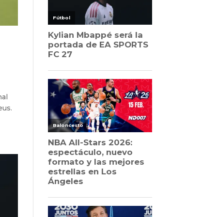
nal
eus.