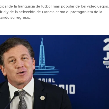
ipal de la franquicia de fútbol más popular de los videojuegos
id y de la selección de Francia como el protagonista de la
ando su regreso...