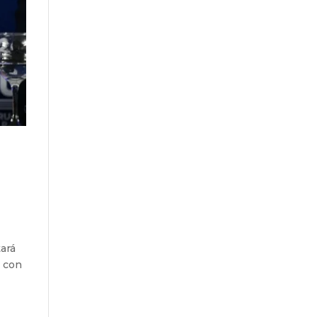
ará
n con