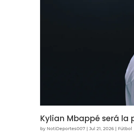
Kylian Mbappé será la 
by
NotiDeportes007
|
Jul 21, 2026
|
Fútbol