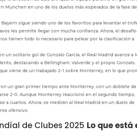
rn München en uno de los duelos más esperados de la fase d
el Bayern sigue siendo uno de los favoritos para levantar el trof
avos les permite llegar con mucha confianza. Ahora, el desafío
aros tienen todo lo necesario para pelear por la clasificación a
on un solitario gol de Gonzalo García, el Real Madrid avanza a l
alento, destacando a Bellingham, Valverde y el propio Gonzalo. 
que viene de un trabajado 2-1 sobre Monterrey, en lo que pr
eron un gran primer tiempo ante Monterrey, con un doblete de
tarse 2-0. Aunque Monterrey reaccionó en el segundo tiempo,
e a cuartos. Ahora, se medirán al Real Madrid en un duelo de
nte ofensivo.
undial de Clubes 2025
Lo que está 