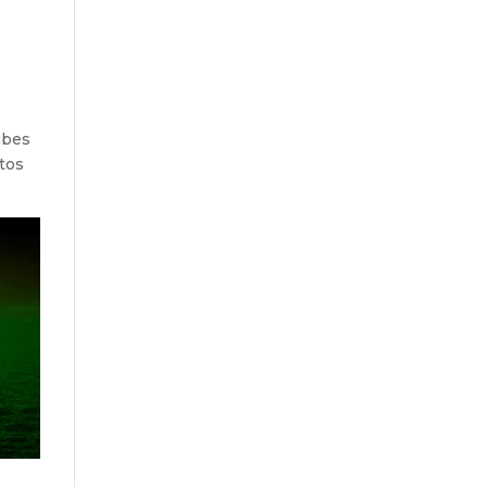
ubes
tos