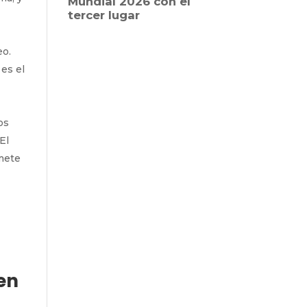
e
eo.
 es el
os
El
omete
en