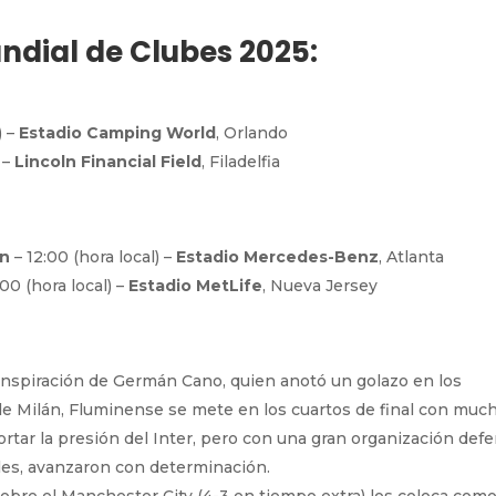
undial de Clubes 2025:
) –
Estadio Camping World
, Orlando
 –
Lincoln Financial Field
, Filadelfia
en
– 12:00 (hora local) –
Estadio Mercedes-Benz
, Atlanta
:00 (hora local) –
Estadio MetLife
, Nueva Jersey
a inspiración de Germán Cano, quien anotó un golazo en los
de Milán, Fluminense se mete en los cuartos de final con muc
ortar la presión del Inter, pero con una gran organización def
les, avanzaron con determinación.
l sobre el Manchester City (4-3 en tiempo extra) los coloca com