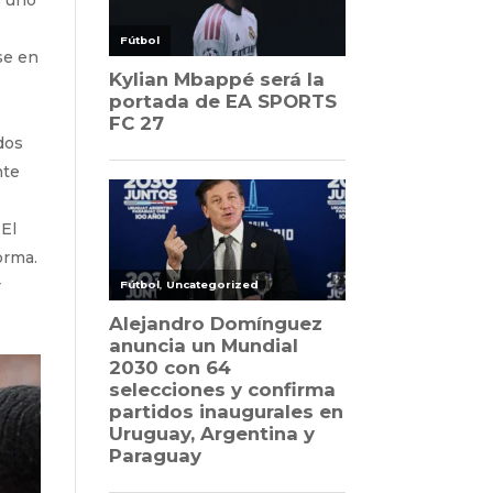
se en
dos
nte
 El
orma.
r