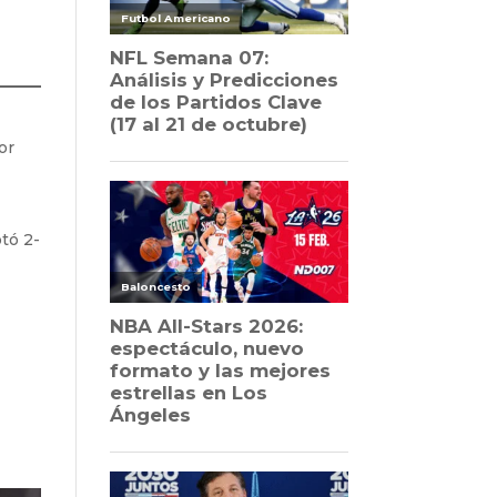
por
otó 2-