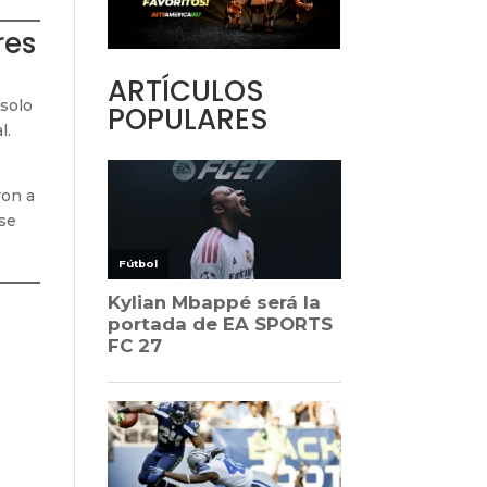
res
ARTÍCULOS
 solo
POPULARES
l.
ron a
 se