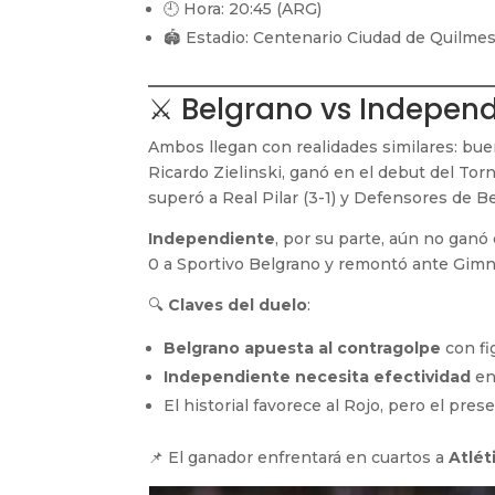
🕘 Hora: 20:45 (ARG)
🏟️ Estadio: Centenario Ciudad de Quilme
⚔️ Belgrano vs Independ
Ambos llegan con realidades similares: bue
Ricardo Zielinski, ganó en el debut del Tor
superó a Real Pilar (3-1) y Defensores de Be
Independiente
, por su parte, aún no ganó 
0 a Sportivo Belgrano y remontó ante Gimnas
🔍
Claves del duelo
:
Belgrano apuesta al contragolpe
con fi
Independiente necesita efectividad
en
El historial favorece al Rojo, pero el pres
📌 El ganador enfrentará en cuartos a
Atlét