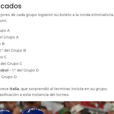
ficados
jores de cada grupo lograron su boleto a la ronda eliminatoria
son:
rupo A
del Grupo A
o B
2.º del Grupo B
po C
º del Grupo C
isbol
– 1.º del Grupo D
el Grupo D
parece
Italia
, que sorprendió al terminar invicta en su grupo,
asificación a esta instancia del torneo.