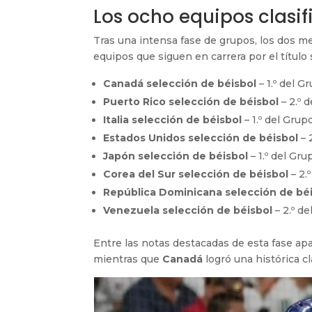
Los ocho equipos clasi
Tras una intensa fase de grupos, los dos me
equipos que siguen en carrera por el título 
Canadá selección de béisbol
– 1.º del G
Puerto Rico selección de béisbol
– 2.º 
Italia selección de béisbol
– 1.º del Grup
Estados Unidos selección de béisbol
– 
Japón selección de béisbol
– 1.º del Gru
Corea del Sur selección de béisbol
– 2.
República Dominicana selección de bé
Venezuela selección de béisbol
– 2.º d
Entre las notas destacadas de esta fase a
mientras que
Canadá
logró una histórica cl