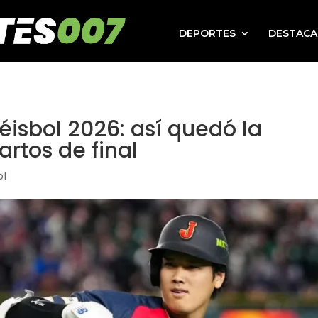
DEPORTES
DESTAC
éisbol 2026: así quedó la
artos de final
ol