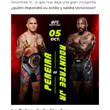
Rountree Jr., lo que nos deja una gran incógnita:
¿quién impondrá su estilo y saldrá victorioso?