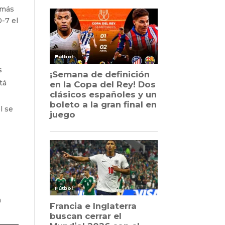
 más
0-7 el
s
tá
l se
a