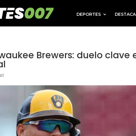
DEPORTES
DESTAC
lwaukee Brewers: duelo clave 
al
ol