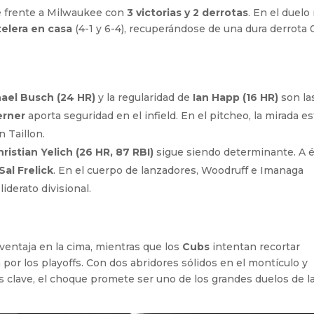
e frente a Milwaukee con
3 victorias y 2 derrotas
. En el duelo
telera en casa
(4-1 y 6-4), recuperándose de una dura derrota 
ael Busch (24 HR)
y la regularidad de
Ian Happ (16 HR)
son la
erner
aporta seguridad en el infield. En el pitcheo, la mirada es
 Taillon.
hristian Yelich (26 HR, 87 RBI)
sigue siendo determinante. A é
Sal Frelick
. En el cuerpo de lanzadores, Woodruff e Imanaga
iderato divisional.
ntaja en la cima, mientras que los
Cubs
intentan recortar
a por los playoffs. Con dos abridores sólidos en el montículo y
clave, el choque promete ser uno de los grandes duelos de l