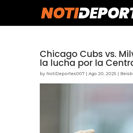
https://notideportes007.com/
Chicago Cubs vs. Mi
la lucha por la Centr
by
NotiDeportes007
|
Ago 20, 2025
|
Beisb