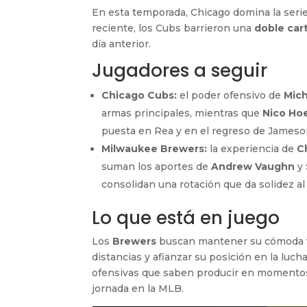
En esta temporada, Chicago domina la seri
reciente, los Cubs barrieron una
doble car
día anterior.
Jugadores a seguir
Chicago Cubs:
el poder ofensivo de
Mich
armas principales, mientras que
Nico Ho
puesta en Rea y en el regreso de Jameson
Milwaukee Brewers:
la experiencia de
C
suman los aportes de
Andrew Vaughn
y
consolidan una rotación que da solidez al l
Lo que está en juego
Los
Brewers
buscan mantener su cómoda ve
distancias y afianzar su posición en la luch
ofensivas que saben producir en momentos 
jornada en la MLB.