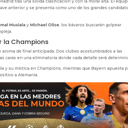
adrid tras una sólida clasificación y con la moral alta. El equi
lave anterior y se presenta como uno de los grandes candidato
amal Musiala
y
Michael Olise
, los bávaros buscarán golpear
pleja.
r la Champions
e aroma de final anticipada. Dos clubes acostumbrados a las
s caras en una eliminatoria donde cada detalle será determin
calía y su mística en Champions, mientras que Bayern apuesta p
ositivo a Alemania.