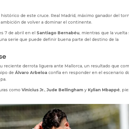
 histórico de este cruce. Real Madrid, máximo ganador del tor
 ambición de volver a dominar el continente.
s 7 de abril en el
Santiago Bernabéu
, mientras que la vuelta
 una serie que puede definir buena parte del destino de la
se
u reciente derrota liguera ante Mallorca, un resultado que com
uipo de
Álvaro Arbeloa
confía en responder en el escenario 
pa.
iguras como
Vinícius Jr.
,
Jude Bellingham
y
Kylian Mbappé
, pi