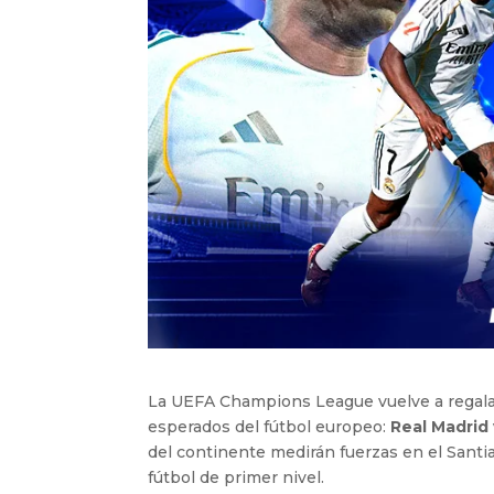
La UEFA Champions League vuelve a regala
esperados del fútbol europeo:
Real Madrid
del continente medirán fuerzas en el Sant
fútbol de primer nivel.