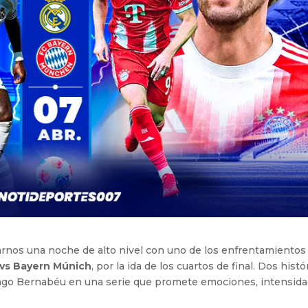
rnos una noche de alto nivel con uno de los enfrentamiento
 vs Bayern Múnich
, por la ida de los cuartos de final. Dos histó
iago Bernabéu en una serie que promete emociones, intensida