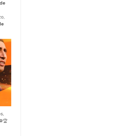
 de
zo,
de
s,
 ⚽🏆