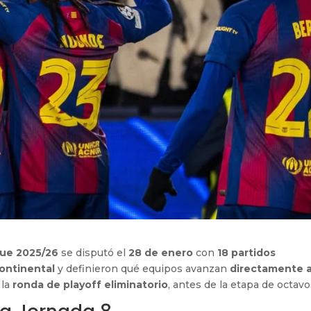
gue 2025/26
se disputó el
28 de enero
con
18 partidos
continental
y definieron qué equipos avanzan
directamente 
 la
ronda de playoff eliminatorio
, antes de la etapa de octavo