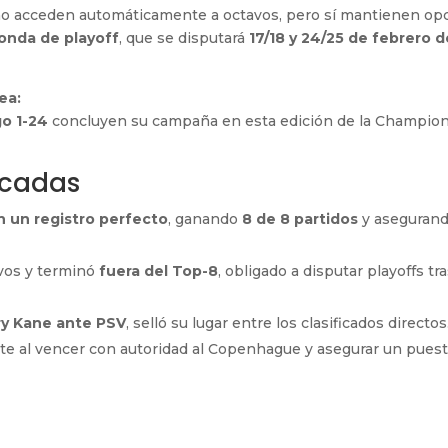
o acceden automáticamente a octavos, pero sí mantienen op
onda de playoff
, que se disputará
17/18 y 24/25 de febrero d
ea:
go 1-24
concluyen su campaña en esta edición de la Champio
acadas
n un registro perfecto
, ganando
8 de 8 partidos
y asegurand
vos y terminó
fuera del Top-8
, obligado a disputar playoffs tr
ry Kane ante PSV
, selló su lugar entre los clasificados directos
e al vencer con autoridad al Copenhague y asegurar un pues