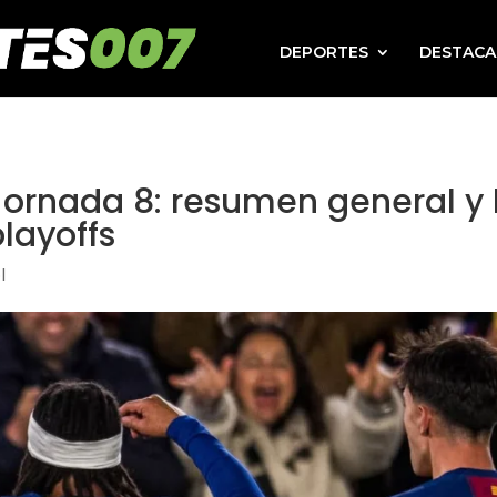
DEPORTES
DESTAC
rnada 8: resumen general y 
playoffs
l