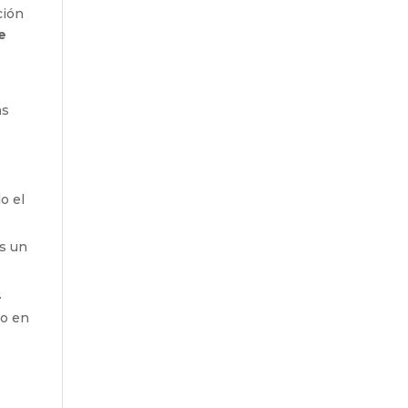
ción
e
ns
o el
as un
.
to en