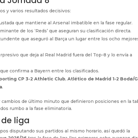
la Jornada 8
s y varios resultados decisivos:
ajustada que mantiene al Arsenal imbatible en la fase regular.
minante de los ‘Reds’ que aseguran su clasificación directa.
ntundente que aseguró al Barça un lugar entre los ocho mejore
orpresivo que deja al Real Madrid fuera del Top-8 y lo envía a
e que confirma a Bayern entre los clasificados.
porting CP 3-2 Athletic Club
,
Atlético de Madrid 1-2 Bodø/G
a
.
 cambios de último minuto que definieron posiciones en la ta
dos rumbo a la fase eliminatoria.
 de liga
uipos disputando sus partidos al mismo horario, así quedó la
ue 2025/26
tras la fase de liga (los primeros ocho avanzan di