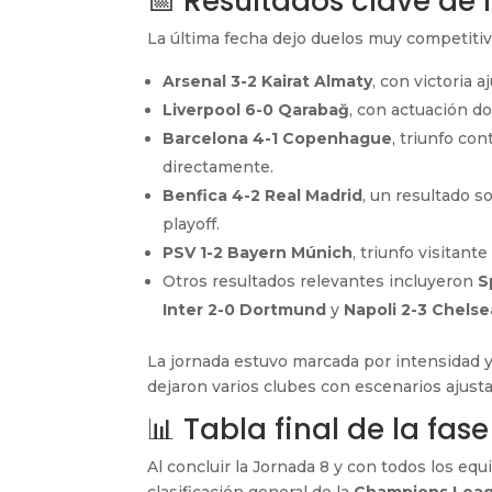
📅 Resultados clave de 
La última fecha dejo duelos muy competitivo
Arsenal 3-2 Kairat Almaty
, con victoria 
Liverpool 6-0 Qarabağ
, con actuación do
Barcelona 4-1 Copenhague
, triunfo co
directamente.
Benfica 4-2 Real Madrid
, un resultado s
playoff.
PSV 1-2 Bayern Múnich
, triunfo visitant
Otros resultados relevantes incluyeron
S
Inter 2-0 Dortmund
y
Napoli 2-3 Chelse
La jornada estuvo marcada por intensidad y
dejaron varios clubes con escenarios ajusta
📊 Tabla final de la fase
Al concluir la Jornada 8 y con todos los eq
clasificación general de la
Champions Leag