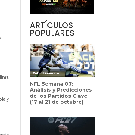
ARTÍCULOS
POPULARES
s
limt
,
bla y
recto