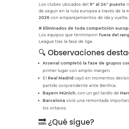
Los clubes ubicados del
9º al 24º puesto
n
de seguir en la ruta europea a través de la
r
2026
con emparejamientos de ida y vuelta.
❌ Eliminados de toda competición europ
Los equipos que terminaron
fuera del ran
League tras la fase de liga.
🔍 Observaciones dest
Arsenal completó la fase de grupos co
primer lugar con amplio margen.
El
Real Madrid
cayó en momentos decisi
partido sorprendente ante Benfica.
Bayern Múnich
, con un gol tardío de
Har
Barcelona
vivió una remontada important
los octavos.
🔜 ¿Qué sigue?