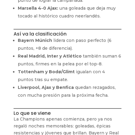
punto de lograr la campanada.
Marsella 4-0 Ajax:
una goleada que deja muy
tocado al histórico cuadro neerlandés.
Así va la clasificación
Bayern Múnich
lidera con paso perfecto (6
puntos, +8 de diferencia).
Real Madrid, Inter y Atlético
también suman 6
puntos, firmes en la pelea por el top-8.
Tottenham y Bodø/Glimt
igualan con 4
puntos tras su empate.
Liverpool, Ajax y Benfica
quedan rezagados,
con mucha presión para la próxima fecha.
Lo que se viene
La Champions apenas comienza, pero ya nos
regaló noches memorables: goleadas, épicas
resistencias y jóvenes que brillan. Bayern y Real