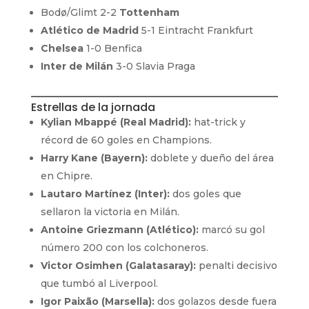
Bodø/Glimt 2-2
Tottenham
Atlético de Madrid
5-1 Eintracht Frankfurt
Chelsea
1-0 Benfica
Inter de Milán
3-0 Slavia Praga
Estrellas de la jornada
Kylian Mbappé (Real Madrid):
hat-trick y
récord de 60 goles en Champions.
Harry Kane (Bayern):
doblete y dueño del área
en Chipre.
Lautaro Martínez (Inter):
dos goles que
sellaron la victoria en Milán.
Antoine Griezmann (Atlético):
marcó su gol
número 200 con los colchoneros.
Victor Osimhen (Galatasaray):
penalti decisivo
que tumbó al Liverpool.
Igor Paixão (Marsella):
dos golazos desde fuera