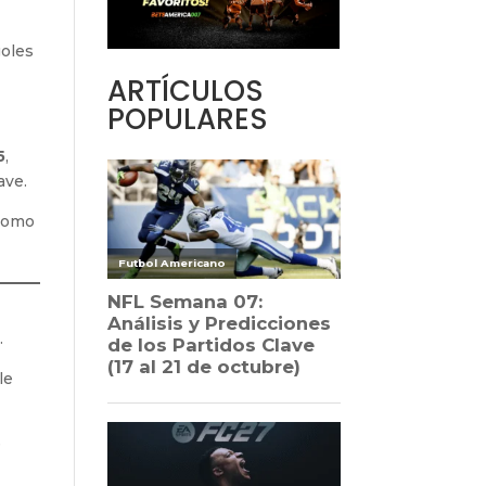
goles
ARTÍCULOS
POPULARES
5
,
ave.
 como
.
le
e