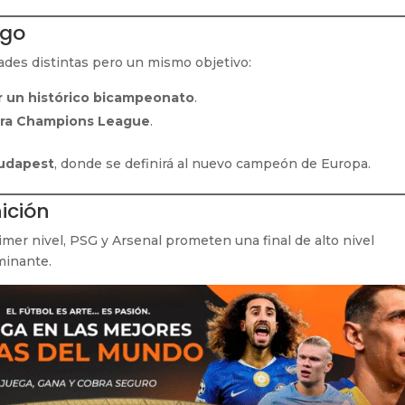
ego
dades distintas pero un mismo objetivo:
rar un histórico bicampeonato
.
era Champions League
.
udapest
, donde se definirá al nuevo campeón de Europa.
nición
imer nivel, PSG y Arsenal prometen una final de alto nivel
minante.