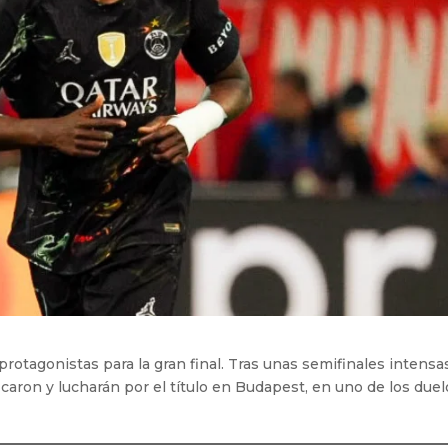
otagonistas para la gran final. Tras unas semifinales intensa
icaron y lucharán por el título en Budapest, en uno de los due