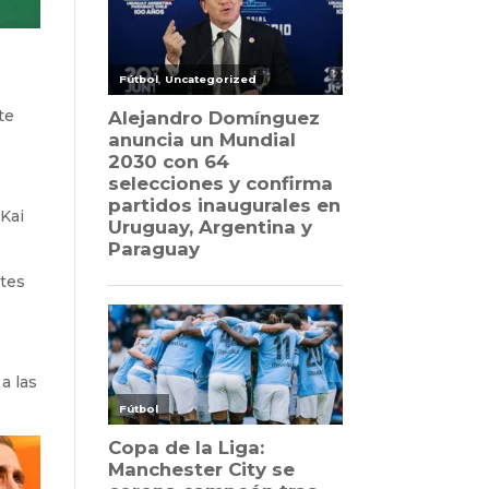
te
 Kai
ntes
a las