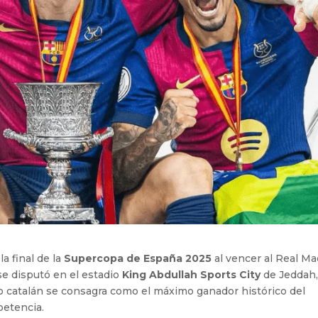
a final de la
Supercopa de España 2025
al vencer al Real Ma
se disputó en el estadio
King Abdullah Sports City
de Jeddah
nto catalán se consagra como el máximo ganador histórico del
etencia.