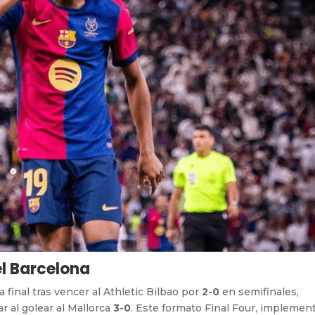
el Barcelona
la final tras vencer al Athletic Bilbao por
2-0
en semifinales,
r al golear al Mallorca
3-0
. Este formato Final Four, implemen