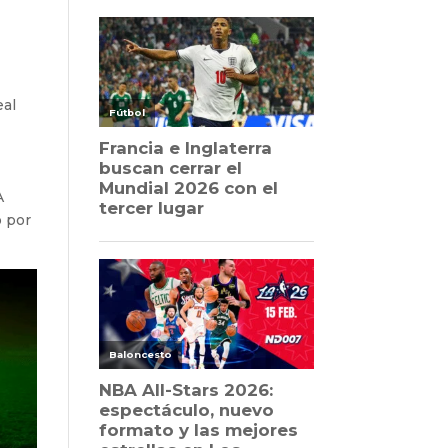
eal
A
o por