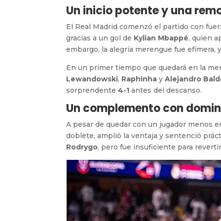
Un inicio potente y una re
El Real Madrid comenzó el partido con fuer
gracias a un gol de
Kylian Mbappé
, quien 
embargo, la alegría merengue fue efímera, 
En un primer tiempo que quedará en la mem
Lewandowski
,
Raphinha
y
Alejandro Bal
sorprendente
4-1
antes del descanso.
Un complemento con domin
A pesar de quedar con un jugador menos en
doblete, amplió la ventaja y sentenció práct
Rodrygo
, pero fue insuficiente para revertir