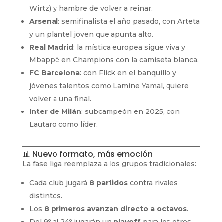
Wirtz) y hambre de volver a reinar.
Arsenal
: semifinalista el año pasado, con Arteta
y un plantel joven que apunta alto.
Real Madrid
: la mística europea sigue viva y
Mbappé en Champions con la camiseta blanca.
FC Barcelona
: con Flick en el banquillo y
jóvenes talentos como Lamine Yamal, quiere
volver a una final.
Inter de Milán
: subcampeón en 2025, con
Lautaro como líder.
📊 Nuevo formato, más emoción
La fase liga reemplaza a los grupos tradicionales:
Cada club jugará
8 partidos
contra rivales
distintos.
Los
8 primeros avanzan directo a octavos
.
Del 9º al 24º jugarán un
playoff
para los otros