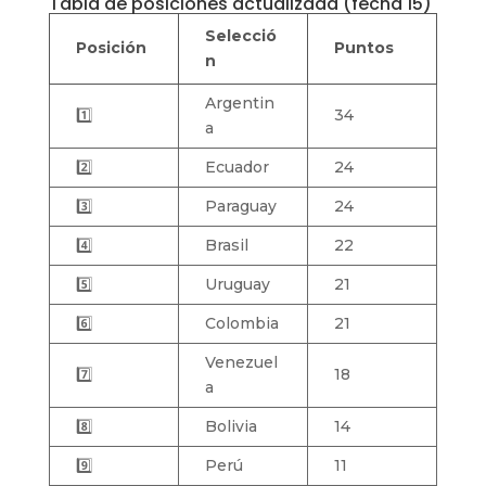
Tabla de posiciones actualizada (fecha 15)
Selecció
Posición
Puntos
n
Argentin
1️⃣
34
a
2️⃣
Ecuador
24
3️⃣
Paraguay
24
4️⃣
Brasil
22
5️⃣
Uruguay
21
6️⃣
Colombia
21
Venezuel
7️⃣
18
a
8️⃣
Bolivia
14
9️⃣
Perú
11