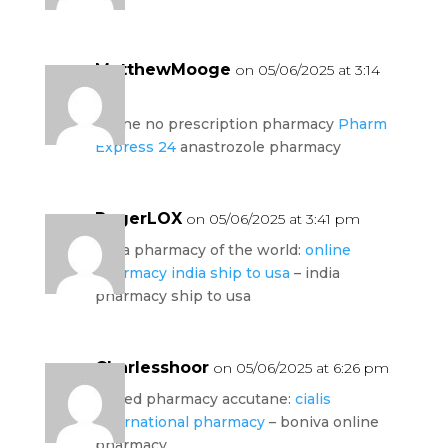
MatthewMooge
on 05/06/2025 at 3:14
pm
online no prescription pharmacy
Pharm
Express 24
anastrozole pharmacy
RogerLOX
on 05/06/2025 at 3:41 pm
india pharmacy of the world:
online
pharmacy india ship to usa
– india
pharmacy ship to usa
Charlesshoor
on 05/06/2025 at 6:26 pm
united pharmacy accutane:
cialis
international pharmacy
– boniva online
pharmacy