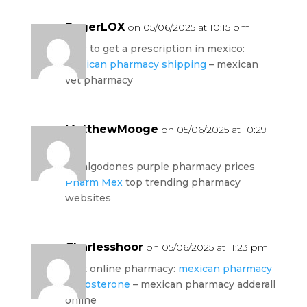
RogerLOX
on 05/06/2025 at 10:15 pm
how to get a prescription in mexico:
mexican pharmacy shipping
– mexican
vet pharmacy
MatthewMooge
on 05/06/2025 at 10:29
pm
los algodones purple pharmacy prices
Pharm Mex
top trending pharmacy
websites
Charlesshoor
on 05/06/2025 at 11:23 pm
legit online pharmacy:
mexican pharmacy
testosterone
– mexican pharmacy adderall
online