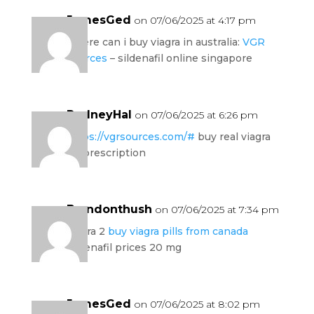
JamesGed
on 07/06/2025 at 4:17 pm
where can i buy viagra in australia:
VGR
Sources
– sildenafil online singapore
RodneyHal
on 07/06/2025 at 6:26 pm
https://vgrsources.com/#
buy real viagra
no prescription
Brandonthush
on 07/06/2025 at 7:34 pm
viagra 2
buy viagra pills from canada
sildenafil prices 20 mg
JamesGed
on 07/06/2025 at 8:02 pm