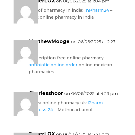
RogerLOX
on 06/06/2025 at 1:04 pm
god of pharmacy in india:
InPharm24
–
best online pharmacy in india
MatthewMooge
on 06/06/2025 at 2:23
pm
prescription free online pharmacy
antibiotic online order
online mexican
pharmacies
Charlesshoor
on 06/06/2025 at 4:23 pm
viagra online pharmacy uk:
Pharm
Express 24
– Methocarbamol
RogerLOX
on 06/06/2025 at 5:37 pm