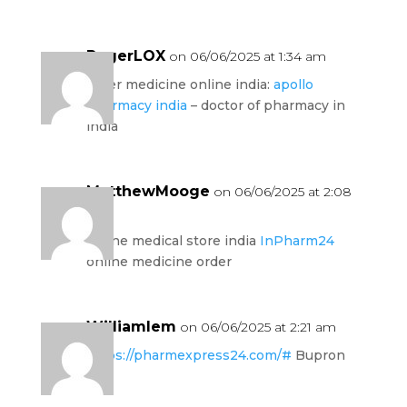
RogerLOX
on 06/06/2025 at 1:34 am
order medicine online india:
apollo
pharmacy india
– doctor of pharmacy in
india
MatthewMooge
on 06/06/2025 at 2:08
am
online medical store india
InPharm24
online medicine order
Williamlem
on 06/06/2025 at 2:21 am
https://pharmexpress24.com/#
Bupron
SR