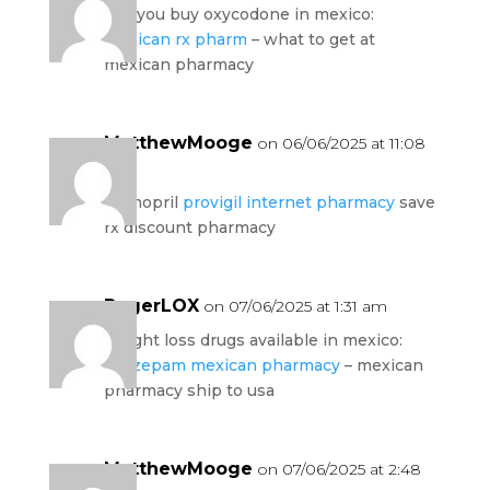
can you buy oxycodone in mexico:
mexican rx pharm
– what to get at
mexican pharmacy
MatthewMooge
on 06/06/2025 at 11:08
pm
Lisinopril
provigil internet pharmacy
save
rx discount pharmacy
RogerLOX
on 07/06/2025 at 1:31 am
weight loss drugs available in mexico:
lorazepam mexican pharmacy
– mexican
pharmacy ship to usa
MatthewMooge
on 07/06/2025 at 2:48