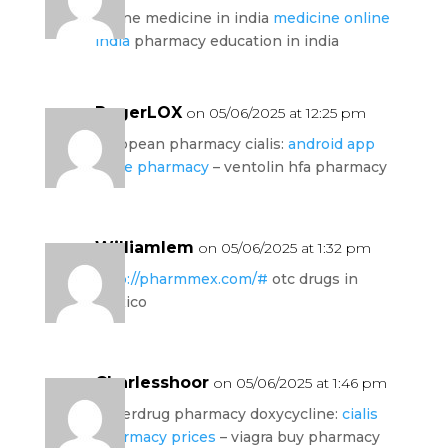
online medicine in india
medicine online
india
pharmacy education in india
RogerLOX
on 05/06/2025 at 12:25 pm
european pharmacy cialis:
android app
store pharmacy
– ventolin hfa pharmacy
Williamlem
on 05/06/2025 at 1:32 pm
http://pharmmex.com/#
otc drugs in
mexico
Charlesshoor
on 05/06/2025 at 1:46 pm
superdrug pharmacy doxycycline:
cialis
pharmacy prices
– viagra buy pharmacy