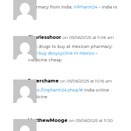
pharmacy from india:
InPharm24
– india rx
Charlesshoor
on 05/06/2025 at 9:06 am
best drugs to buy at mexican pharmacy:
can i buy doxycycline in mexico
–
medicine cheap
Peterchame
on 05/06/2025 at 10:16 am
https://inpharm24.shop/#
india online
medicine
MatthewMooge
on 05/06/2025 at 11:30
am