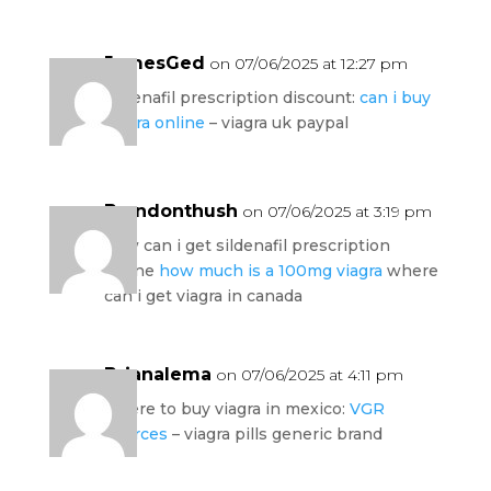
JamesGed
on 07/06/2025 at 12:27 pm
sildenafil prescription discount:
can i buy
viagra online
– viagra uk paypal
Brandonthush
on 07/06/2025 at 3:19 pm
how can i get sildenafil prescription
online
how much is a 100mg viagra
where
can i get viagra in canada
Brianalema
on 07/06/2025 at 4:11 pm
where to buy viagra in mexico:
VGR
Sources
– viagra pills generic brand