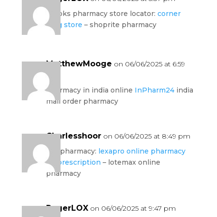
brooks pharmacy store locator:
corner
drug store
– shoprite pharmacy
MatthewMooge
on 06/06/2025 at 6:59
pm
pharmacy in india online
InPharm24
india
mail order pharmacy
Charlesshoor
on 06/06/2025 at 8:49 pm
the pharmacy:
lexapro online pharmacy
no prescription
– lotemax online
pharmacy
RogerLOX
on 06/06/2025 at 9:47 pm