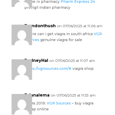
prime rx pharmacy
Pharm Express 24
provigil indian pharmacy
Brandonthush
on 07/06/2025 at 11:06 am
where can i get viagra in south africa
VGR
Sources
genuine viagra for sale
RodneyHal
on 07/06/2025 at 11:07 am
https://vgrsources.com/#
viagra shop
Brianalema
on 07/06/2025 at 11:53 am
viagra 2019:
VGR Sources
– buy viagra
cheap online