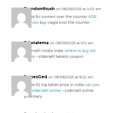
Brandonthush
on 08/06/2025 at 4:02 am
viagra for women over the counter
VGR
Sources
buy viagra over the counter
Brianalema
on 08/06/2025 at 5:12 am
sildenafil citrate india:
where to buy otc
viagra
– sildenafil tablets coupon
JamesGed
on 08/06/2025 at 8:22 am
viagra 50 mg tablet price in india:
can you
buy sildenafil online
– sildenafil online
pharmacy