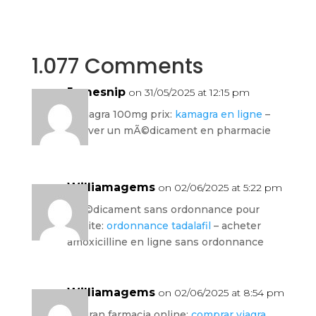
1.077 Comments
Jamesnip
on 31/05/2025 at 12:15 pm
kamagra 100mg prix:
kamagra en ligne
–
trouver un mÃ©dicament en pharmacie
Williamagems
on 02/06/2025 at 5:22 pm
mÃ©dicament sans ordonnance pour
cystite:
ordonnance tadalafil
– acheter
amoxicilline en ligne sans ordonnance
Williamagems
on 02/06/2025 at 8:54 pm
mi gran farmacia online:
comprar viagra