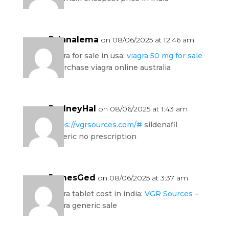
Brianalema
on 08/06/2025 at 12:46 am
viagra for sale in usa:
viagra 50 mg for sale
– purchase viagra online australia
RodneyHal
on 08/06/2025 at 1:43 am
https://vgrsources.com/#
sildenafil
generic no prescription
JamesGed
on 08/06/2025 at 3:37 am
viagra tablet cost in india:
VGR Sources
–
viagra generic sale