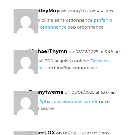
BradleyMup
on 05/06/2025 at 4:41 am
amoxiciline sans ordonnance
profenid
sans ordonnance
qsp ordonnance
MichaelThymn
on 05/06/2025 at 5:48 am
deursil 300 acquisto online:
Farmacia
Subito
– terbinafina compresse
Dannytwema
on 05/06/2025 at 6:07 am
http://pharmacieexpress.com/#
nuxe
huile seche
RogerLOX
on 05/06/2025 at 8:53 am