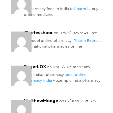
am
b pharmacy fees in india
InPharm24
buy
online medicine
Charlesshoor
on 07/06/2025 at 4:01 am
seroquel online pharmacy:
Pharm Express
24
– national pharmacies online
RogerLOX
on 07/06/2025 at 5:17 am
best indian pharmacy:
best online
pharmacy india
– ozempic india pharmacy
MatthewMooge
on 07/06/2025 at 6:37
am