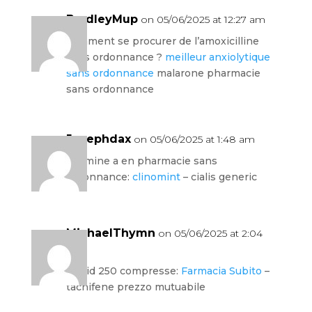
BradleyMup
on 05/06/2025 at 12:27 am
comment se procurer de l’amoxicilline
sans ordonnance ?
meilleur anxiolytique
sans ordonnance
malarone pharmacie
sans ordonnance
Josephdax
on 05/06/2025 at 1:48 am
vitamine a en pharmacie sans
ordonnance:
clinomint
– cialis generic
MichaelThymn
on 05/06/2025 at 2:04
am
klacid 250 compresse:
Farmacia Subito
–
tachifene prezzo mutuabile