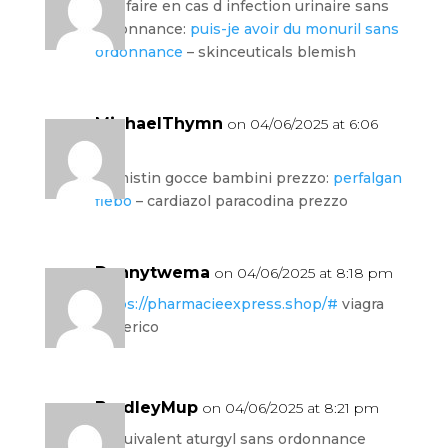
que faire en cas d infection urinaire sans
ordonnance:
puis-je avoir du monuril sans
ordonnance
– skinceuticals blemish
MichaelThymn
on 04/06/2025 at 6:06
pm
formistin gocce bambini prezzo:
perfalgan
flebo
– cardiazol paracodina prezzo
Dannytwema
on 04/06/2025 at 8:18 pm
https://pharmacieexpress.shop/#
viagra
generico
BradleyMup
on 04/06/2025 at 8:21 pm
Г©quivalent aturgyl sans ordonnance