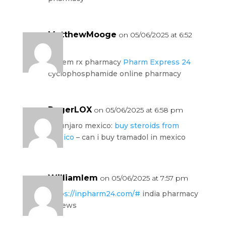
MatthewMooge
on 05/06/2025 at 6:52
pm
harlem rx pharmacy
Pharm Express 24
cyclophosphamide online pharmacy
RogerLOX
on 05/06/2025 at 6:58 pm
mounjaro mexico:
buy steroids from
mexico
– can i buy tramadol in mexico
Williamlem
on 05/06/2025 at 7:57 pm
https://inpharm24.com/#
india pharmacy
reviews