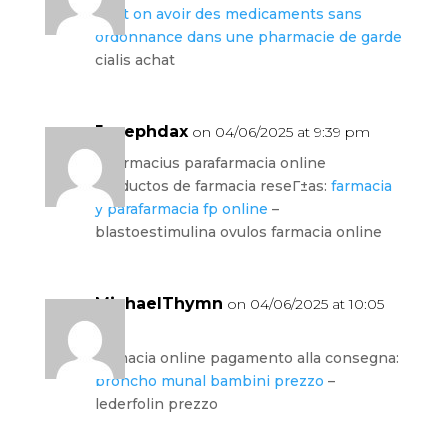
peut on avoir des medicaments sans
ordonnance dans une pharmacie de garde
cialis achat
Josephdax
on 04/06/2025 at 9:39 pm
pharmacius parafarmacia online
productos de farmacia reseГ±as:
farmacia
y parafarmacia fp online
–
blastoestimulina ovulos farmacia online
MichaelThymn
on 04/06/2025 at 10:05
pm
farmacia online pagamento alla consegna:
broncho munal bambini prezzo
–
lederfolin prezzo